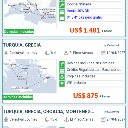
Cocina refinada
Hasta 40% Off
3º y 4º pasajero gratis
US$ 1,481
+Tasas
Comidas incluidas
TURQUÍA, GRECIA
Celestyal Journey
8 d
El Pireo Atenas
10/04/2027
Bebidas Incluidas en Comidas
Crédito Regalado para Excursiones
Propinas incluidas
Wifi incluido
US$ 875
+Tasas
Comidas incluidas
TURQUÍA, GRECIA, CROACIA, MONTENEGRO, ITALIA
Celestyal Journey
15 d
El Pireo Atenas
24/04/2027