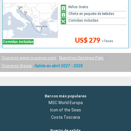
Niños Gratis
Oferta en paquete de bebidas
Comidas incluidas
US$ 279
+Tasas
Comidas incluidas
Cruceros www.cruceros.com
Nuestros Destinos País
Cruceros Grecia
Salida en abril 2027 - 2028
Barcos más populares
MSC World Europa
Icon of the Seas
Costa Toscana
Puerto de salida