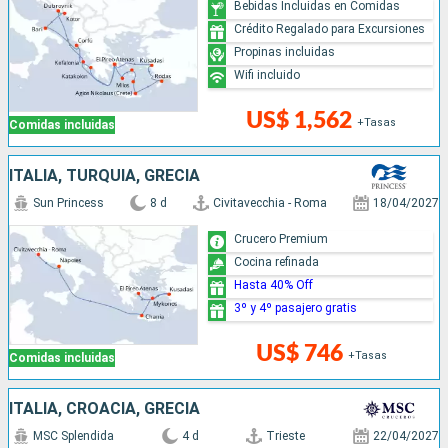
Bebidas Incluidas en Comidas
Crédito Regalado para Excursiones
Propinas incluidas
Wifi incluido
US$ 1,562
+Tasas
Comidas incluidas
ITALIA, TURQUÍA, GRECIA
Sun Princess
8 d
Civitavecchia - Roma
18/04/2027
Crucero Premium
Cocina refinada
Hasta 40% Off
3º y 4º pasajero gratis
US$ 746
+Tasas
Comidas incluidas
ITALIA, CROACIA, GRECIA
MSC Splendida
4 d
Trieste
22/04/2027