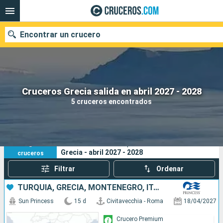
Encontrar un crucero
Nuestros destinos
Cruceros Grecia salida en abril 2027 - 2028
5 cruceros encontrados
Fecha de salida
Puertos
Compañías
5
Sus criterios de búsqueda:
Grecia - abril 2027 - 2028
cruceros
Buscar
Filtrar
Ordenar
TURQUÍA, GRECIA, MONTENEGRO, ITALIA, ESPAÑA
Sun Princess
15 d
Civitavecchia - Roma
18/04/2027
Crucero Premium