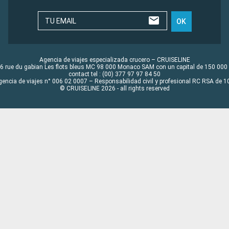
TU EMAIL
OK
Agencia de viajes especializada crucero – CRUISELINE
6 rue du gabian Les flots bleus MC 98 000 Monaco SAM con un capital de 150 000
contact tel : (00) 377 97 97 84 50
gencia de viajes n° 006 02 0007 – Responsabilidad civil y profesional RC RSA de
© CRUISELINE 2026 - all rights reserved