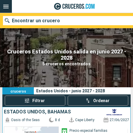
Encontrar un crucero
Cruceros Estados Unidos salida en junio 2027 -
Nuestros destinos
2028
5 cruceros encontrados
Fecha de salida
Puertos
Compañías
5
Sus criterios de búsqueda:
Estados Unidos - junio 2027 - 2028
cruceros
Buscar
Filtrar
Ordenar
ESTADOS UNIDOS, BAHAMAS
Oasis of the Seas
8 d
Cape Liberty
27/06/2027
Precio especial familias