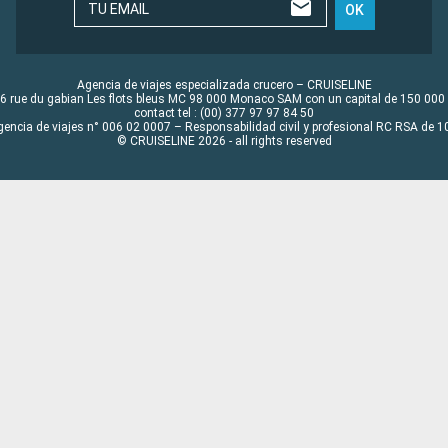
TU EMAIL
OK
Agencia de viajes especializada crucero – CRUISELINE
6 rue du gabian Les flots bleus MC 98 000 Monaco SAM con un capital de 150 000
contact tel : (00) 377 97 97 84 50
gencia de viajes n° 006 02 0007 – Responsabilidad civil y profesional RC RSA de
© CRUISELINE 2026 - all rights reserved