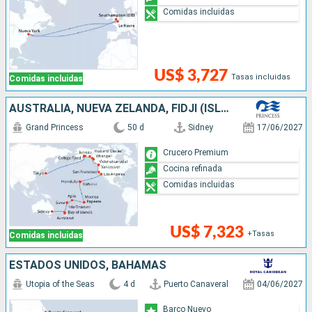
Comidas incluidas
US$ 3,727
Tasas incluidas
Comidas incluidas
AUSTRALIA, NUEVA ZELANDA, FIDJI (ISLAS), SAMOA, FRANCIA, CANADÁ, ESTADOS UNIDOS, JAPÓN
Grand Princess
50 d
Sidney
17/06/2027
Crucero Premium
Cocina refinada
Comidas incluidas
US$ 7,323
+Tasas
Comidas incluidas
ESTADOS UNIDOS, BAHAMAS
Utopia of the Seas
4 d
Puerto Canaveral
04/06/2027
Barco Nuevo