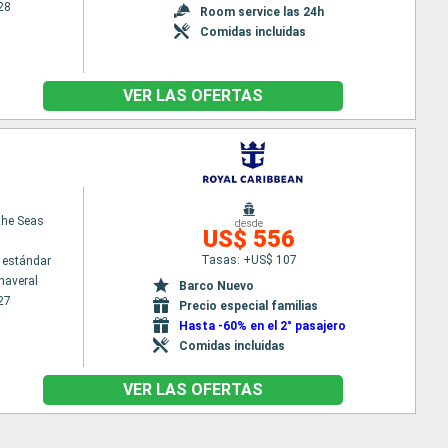
28
Room service las 24h
Comidas incluidas
VER LAS OFERTAS
the Seas
desde
US$ 556
Tasas: +US$ 107
 estándar
naveral
Barco Nuevo
27
Precio especial familias
Hasta -60% en el 2° pasajero
Comidas incluidas
VER LAS OFERTAS