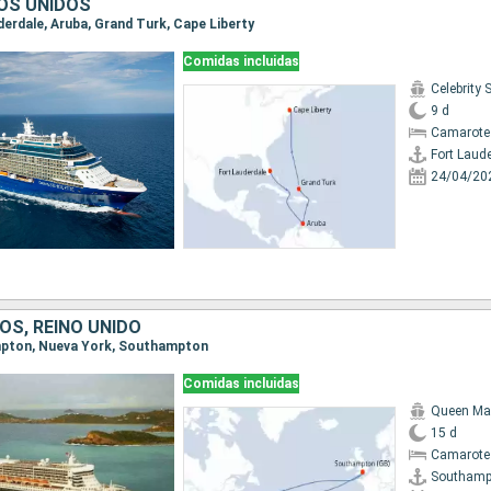
OS UNIDOS
uderdale, Aruba, Grand Turk, Cape Liberty
Comidas incluidas
Celebrity 
9 d
Camarote
Fort Laud
24/04/20
OS, REINO UNIDO
ampton, Nueva York, Southampton
Comidas incluidas
Queen Ma
15 d
Camarote
Southamp