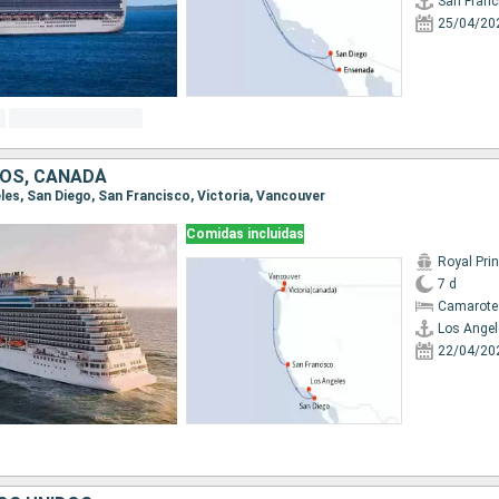
San Franc
25/04/20
OS, CANADÁ
eles, San Diego, San Francisco, Victoria, Vancouver
Comidas incluidas
Royal Pri
7 d
Camarote
Los Angel
22/04/20