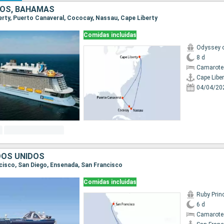
DOS, BAHAMAS
berty, Puerto Canaveral, Cococay, Nassau, Cape Liberty
Comidas incluidas
Odyssey o
8 d
Camarote
Cape Liber
04/04/20
DOS UNIDOS
ncisco, San Diego, Ensenada, San Francisco
Comidas incluidas
Ruby Prin
6 d
Camarote