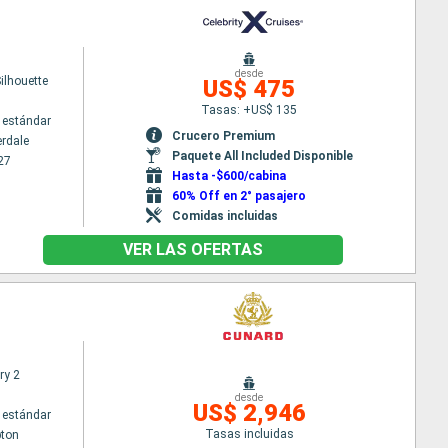
desde
Silhouette
US$ 475
Tasas: +US$ 135
 estándar
Crucero Premium
erdale
Paquete All Included Disponible
27
Hasta -$600/cabina
60% Off en 2° pasajero
Comidas incluidas
VER LAS OFERTAS
ry 2
desde
US$ 2,946
 estándar
Tasas incluidas
ton