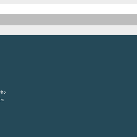
iro
es