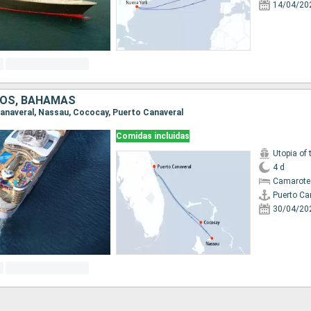
14/04/20
DOS, BAHAMAS
 Canaveral, Nassau, Cococay, Puerto Canaveral
Comidas incluidas
Utopia of 
4 d
Camarote
Puerto Ca
30/04/20