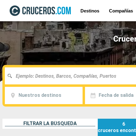
Destinos
Compañías
Crucer
Nuestros destinos
Fecha de salida
FILTRAR LA BÚSQUEDA
6
cruceros
encont