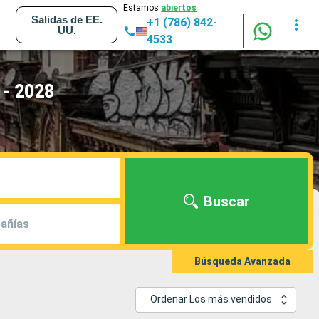
Estamos
abiertos
Salidas de EE.
+1 (786) 842-
UU.
4533
 - 2028
Buscar
añías
Búsqueda Avanzada
Ordenar Los más vendidos