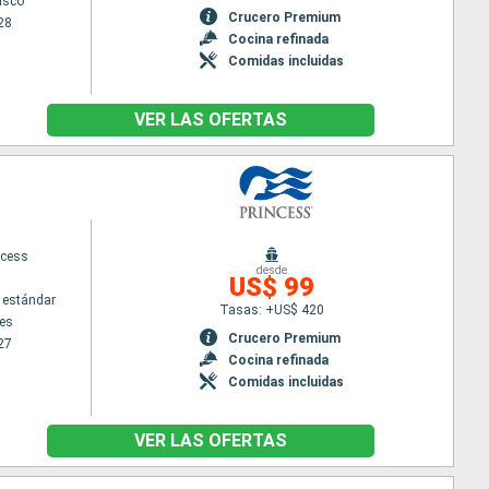
isco
Crucero Premium
28
Cocina refinada
Comidas incluidas
VER LAS OFERTAS
ncess
desde
US$ 99
 estándar
Tasas: +US$ 420
es
Crucero Premium
27
Cocina refinada
Comidas incluidas
VER LAS OFERTAS