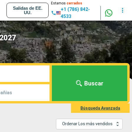
Estamos
cerrados
Salidas de EE.
+1 (786) 842-
UU.
4533
 2027
Buscar
añías
Búsqueda Avanzada
Ordenar Los más vendidos