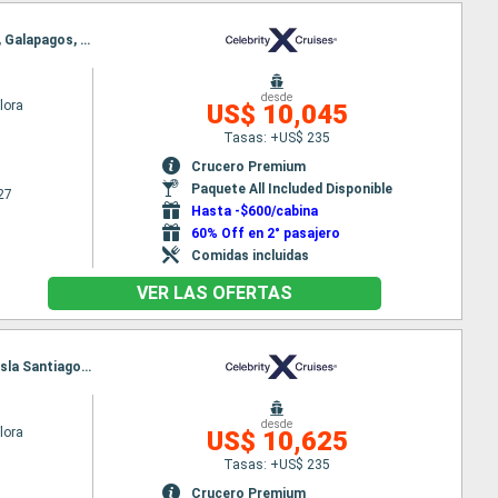
Itinerario : Baltra, Gardner Bay, Punta Suarez, Cormorant Point, Floreana, Punta Moreno, Isabela, Galapagos, Punta Espinoza, Punta Vicente Roca, South Plaza, Isla Daphne, Dragon hill, Puerto Isidro Ayora, Baltra
desde
Flora
US$ 10,045
Tasas: +US$ 235
Crucero Premium
Paquete All Included Disponible
27
Hasta -$600/cabina
60% Off en 2° pasajero
Comidas incluidas
VER LAS OFERTAS
Itinerario : Baltra, Puerto Egas, Isla Rabida, Elizabeth Bay-Isla Isabela, Caleta Tagus - île Isabela, Isla Santiago, Bartolome, Las Bachas, Isla Daphne, Seymour Norte, Puerto Baquerizo Moreno, Punta Pitt, Puerto Isidro Ayora, Baltra
desde
Flora
US$ 10,625
Tasas: +US$ 235
Crucero Premium