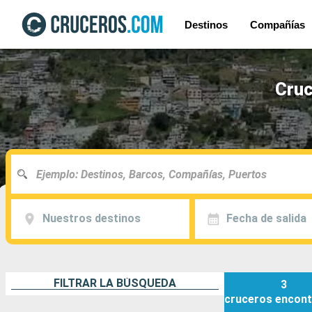
Destinos
Compañías
Cruc
Nuestros destinos
Fecha de salida
FILTRAR LA BÚSQUEDA
3
cruceros
encont