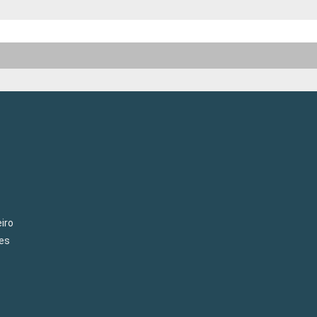
iro
es