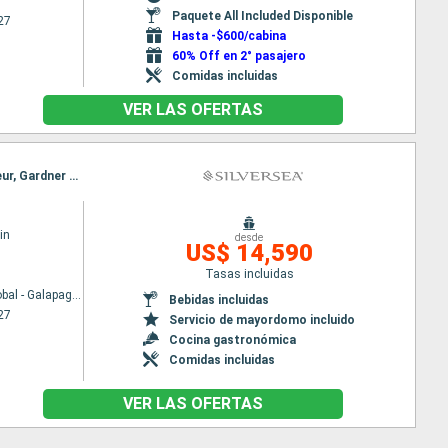
Paquete All Included Disponible
27
Hasta -$600/cabina
60% Off en 2° pasajero
Comidas incluidas
VER LAS OFERTAS
Itinerario : San Cristobal - Galapagos, Prince philip steps, Seymour Norte, Ile Santa Cruz - Equateur, Gardner Bay, San Cristobal - Galapagos, Prince philip steps, Seymour Norte, Ile Santa Cruz - Equateur, Gardner Bay, San Cristobal - Galapagos
in
desde
US$ 14,590
Tasas incluidas
San Cristobal - Galapagos
Bebidas incluidas
27
Servicio de mayordomo incluido
Cocina gastronómica
Comidas incluidas
VER LAS OFERTAS