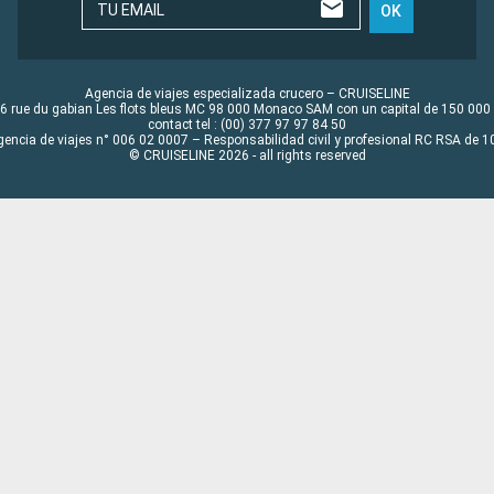
TU EMAIL
OK
Agencia de viajes especializada crucero – CRUISELINE
6 rue du gabian Les flots bleus MC 98 000 Monaco SAM con un capital de 150 000
contact tel : (00) 377 97 97 84 50
gencia de viajes n° 006 02 0007 – Responsabilidad civil y profesional RC RSA de
© CRUISELINE 2026 - all rights reserved