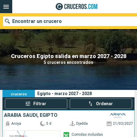
Encontrar un crucero
Nuestros destinos
Cruceros Egipto salida en marzo 2027 - 2028
5 cruceros encontrados
Fecha de salida
Puertos
Compañías
5
Sus criterios de búsqueda:
Egipto - marzo 2027 - 2028
cruceros
Buscar
Filtrar
Ordenar
ARABIA SAUDÍ, EGIPTO
Aroya
5 d
Djedda
21/03/2027
Comidas incluidas