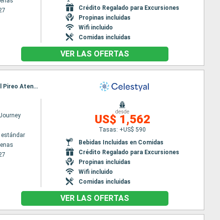
tenas
Crédito Regalado para Excursiones
27
Propinas incluidas
Wifi incluido
Comidas incluidas
VER LAS OFERTAS
Itinerario : El Pireo Atenas, Kusadasi, Rodas, Agios Nikolaus (Crete), Santoríni, Mykonos, Milos, El Pireo Atenas, Kefalonia, Dubrovnik, Kotor, Bari, Corfú, Katakolon, El Pireo Atenas
desde
 Journey
US$ 1,562
Tasas: +US$ 590
 estándar
Bebidas Incluidas en Comidas
tenas
Crédito Regalado para Excursiones
27
Propinas incluidas
Wifi incluido
Comidas incluidas
VER LAS OFERTAS