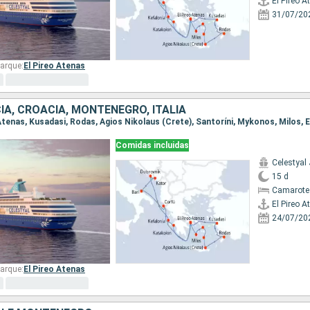
El Pireo A
31/07/20
arque:
El Pireo Atenas
IA, CROACIA, MONTENEGRO, ITALIA
Comidas incluidas
Celestyal
15 d
Camarote
El Pireo A
24/07/20
arque:
El Pireo Atenas