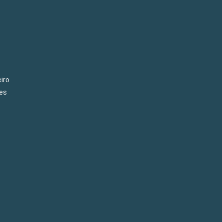
iro
es