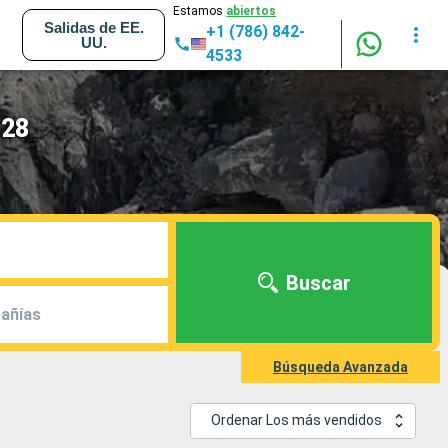
Estamos
abiertos
Salidas de EE.
+1 (786) 842-
UU.
4533
028
Buscar
añías
Búsqueda Avanzada
Ordenar Los más vendidos