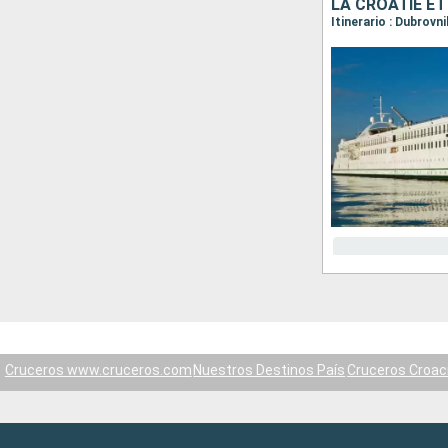
LA CROATIE E
Itinerario : Dubrovni
Cruceros www.cruceros.com
Nuestros Destinos País
Cruceros Croac