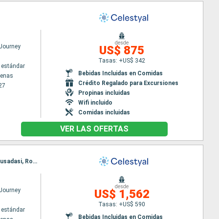
desde
 Journey
US$ 875
Tasas: +US$ 342
 estándar
Bebidas Incluidas en Comidas
tenas
Crédito Regalado para Excursiones
27
Propinas incluidas
Wifi incluido
Comidas incluidas
VER LAS OFERTAS
Itinerario : El Pireo Atenas, Kefalonia, Dubrovnik, Kotor, Bari, Corfú, Katakolon, El Pireo Atenas, Kusadasi, Rodas, Agios Nikolaus (Crete), Santoríni, Mykonos, Milos, El Pireo Atenas
desde
 Journey
US$ 1,562
Tasas: +US$ 590
 estándar
Bebidas Incluidas en Comidas