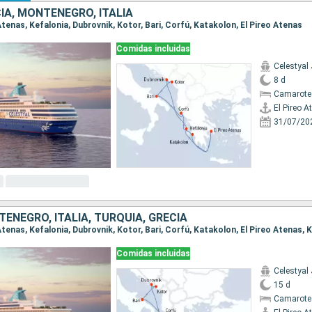
IA, MONTENEGRO, ITALIA
o Atenas, Kefalonia, Dubrovnik, Kotor, Bari, Corfú, Katakolon, El Pireo Atenas
Comidas incluidas
Celestyal
8 d
Camarote
El Pireo A
31/07/20
ENEGRO, ITALIA, TURQUÍA, GRECIA
Comidas incluidas
Celestyal
15 d
Camarote