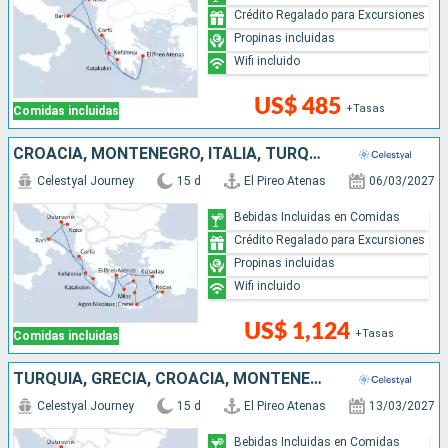
Crédito Regalado para Excursiones
Propinas incluidas
Wifi incluido
US$ 485
+Tasas
Comidas incluidas
CROACIA, MONTENEGRO, ITALIA, TURQUÍA, GRECIA
Celestyal Journey
15 d
El Pireo Atenas
06/03/2027
Bebidas Incluidas en Comidas
Crédito Regalado para Excursiones
Propinas incluidas
Wifi incluido
US$ 1,124
+Tasas
Comidas incluidas
TURQUÍA, GRECIA, CROACIA, MONTENEGRO, ITALIA
Celestyal Journey
15 d
El Pireo Atenas
13/03/2027
Bebidas Incluidas en Comidas