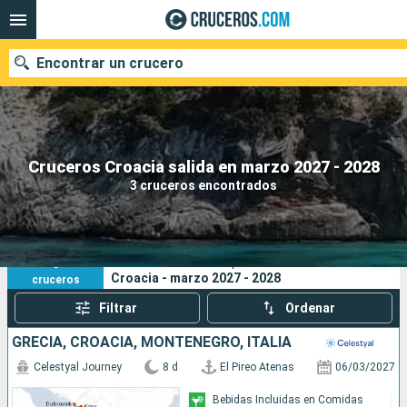
Encontrar un crucero
Nuestros destinos
Cruceros Croacia salida en marzo 2027 - 2028
3 cruceros encontrados
Fecha de salida
Puertos
Compañías
3
Sus criterios de búsqueda:
Croacia - marzo 2027 - 2028
cruceros
Buscar
Filtrar
Ordenar
GRECIA, CROACIA, MONTENEGRO, ITALIA
Celestyal Journey
8 d
El Pireo Atenas
06/03/2027
Bebidas Incluidas en Comidas