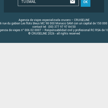
TU EMAIL
OK
Agencia de viajes especializada crucero – CRUISELINE
6 rue du gabian Les flots bleus MC 98 000 Monaco SAM con un capital de 150 000
contact tel : (00) 377 97 97 84 50
gencia de viajes n° 006 02 0007 – Responsabilidad civil y profesional RC RSA de
© CRUISELINE 2026 - all rights reserved