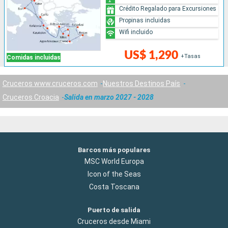
Crédito Regalado para Excursiones
Propinas incluidas
Wifi incluido
US$ 1,290
+Tasas
Comidas incluidas
Cruceros www.cruceros.com
Nuestros Destinos País
Cruceros Croacia
Salida en marzo 2027 - 2028
Barcos más populares
MSC World Europa
Icon of the Seas
Costa Toscana
Puerto de salida
Cruceros desde Miami