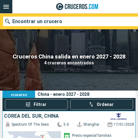
Encontrar un crucero
Nuestros destinos
Cruceros China salida en enero 2027 - 2028
4 cruceros encontrados
Fecha de salida
Puertos
Compañías
4
Sus criterios de búsqueda:
China - enero 2027 - 2028
cruceros
Buscar
Filtrar
Ordenar
COREA DEL SUR, CHINA
Spectrum Of The Seas
5 d
Shanghai
17/01/2028
Precio especial familias