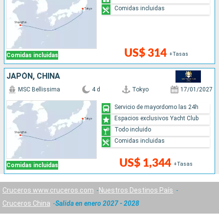
Comidas incluidas
US$ 314
+Tasas
Comidas incluidas
JAPÓN, CHINA
MSC Bellissima
4 d
Tokyo
17/01/2027
Servicio de mayordomo las 24h
Espacios exclusivos Yacht Club
Todo incluido
Comidas incluidas
US$ 1,344
+Tasas
Comidas incluidas
Cruceros www.cruceros.com
Nuestros Destinos País
Cruceros China
Salida en enero 2027 - 2028