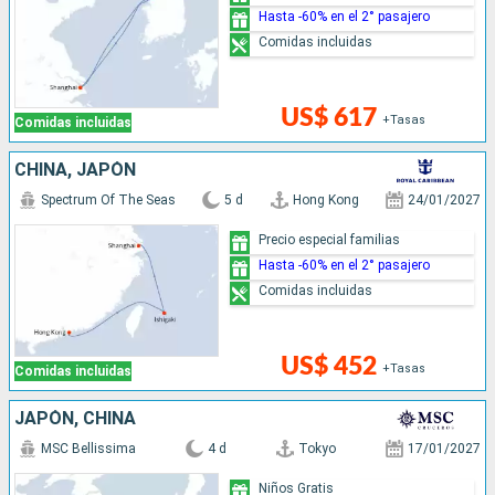
Hasta -60% en el 2° pasajero
Comidas incluidas
US$ 617
+Tasas
Comidas incluidas
CHINA, JAPÓN
Spectrum Of The Seas
5 d
Hong Kong
24/01/2027
Precio especial familias
Hasta -60% en el 2° pasajero
Comidas incluidas
US$ 452
+Tasas
Comidas incluidas
JAPÓN, CHINA
MSC Bellissima
4 d
Tokyo
17/01/2027
Niños Gratis