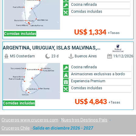
Cocina refinada
Comidas incluidas
US$ 1,334
+Tasas
Comidas incluidas
ARGENTINA, URUGUAY, ISLAS MALVINAS, CHILE
MS Oosterdam
23 d
Buenos Aires
19/12/2026
Cocina refinada
Animaciones exclusivas a bordo
Experiencia Premium
Comidas incluidas
US$ 4,843
+Tasas
Comidas incluidas
Cruceros www.cruceros.com
Nuestros Destinos País
Cruceros Chile
Salida en diciembre 2026 - 2027