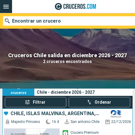
Encontrar un crucero
Nuestros destinos
Cruceros Chile salida en diciembre 2026 - 2027
2 cruceros encontrados
Fecha de salida
Puertos
Compañías
2
Sus criterios de búsqueda:
Chile - diciembre 2026 - 2027
cruceros
Buscar
Filtrar
Ordenar
CHILE, ISLAS MALVINAS, ARGENTINA, URUGUAY
Majestic Princess
16 d
San antonio Chile
22/12/2026
Crucero Premium