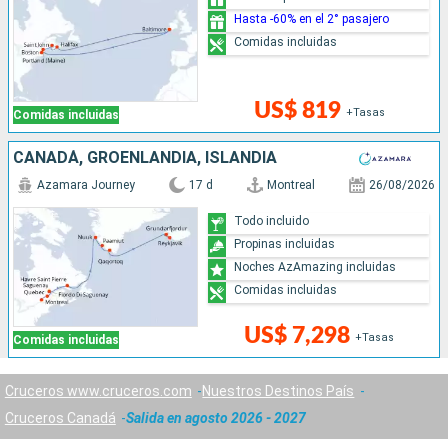
Hasta -60% en el 2° pasajero
Comidas incluidas
US$ 819
+Tasas
Comidas incluidas
CANADÁ, GROENLANDIA, ISLANDIA
Azamara Journey
17 d
Montreal
26/08/2026
Todo incluido
Propinas incluidas
Noches AzAmazing incluidas
Comidas incluidas
US$ 7,298
+Tasas
Comidas incluidas
Cruceros www.cruceros.com
Nuestros Destinos País
Cruceros Canadá
Salida en agosto 2026 - 2027