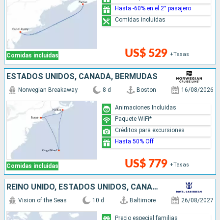
Hasta -60% en el 2° pasajero
Comidas incluidas
US$ 529
+Tasas
Comidas incluidas
ESTADOS UNIDOS, CANADÁ, BERMUDAS
Norwegian Breakaway
8 d
Boston
16/08/2026
Animaciones Incluidas
Paquete WiFi*
Créditos para excursiones
Hasta 50% Off
US$ 779
+Tasas
Comidas incluidas
REINO UNIDO, ESTADOS UNIDOS, CANADÁ
Vision of the Seas
10 d
Baltimore
26/08/2027
Precio especial familias