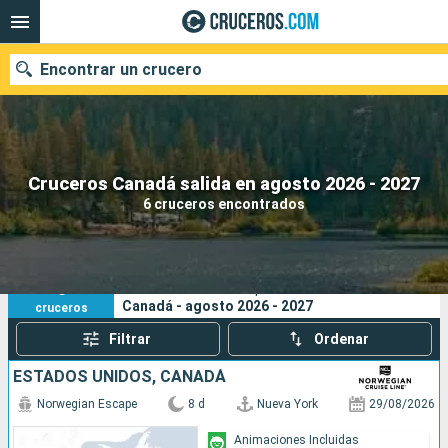
Encontrar un crucero
Nuestros destinos
Cruceros Canadá salida en agosto 2026 - 2027
6 cruceros encontrados
Fecha de salida
Puertos
Compañías
6
Sus criterios de búsqueda:
Canadá - agosto 2026 - 2027
cruceros
Buscar
Filtrar
Ordenar
ESTADOS UNIDOS, CANADÁ
Norwegian Escape
8 d
Nueva York
29/08/2026
Animaciones Incluidas