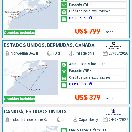
Paquete WiFi*
Créditos para excursiones
Hasta 50% Off
US$ 799
+Tasas
Comidas incluidas
ESTADOS UNIDOS, BERMUDAS, CANADÁ
Norwegian Jewel
10 d
Philadelphie
27/08/2026
Animaciones Incluidas
Paquete WiFi*
Créditos para excursiones
Hasta 50% Off
US$ 379
+Tasas
Comidas incluidas
CANADÁ, ESTADOS UNIDOS
Independence of the Seas
5 d
Cape Liberty
24/08/2027
Precio especial familias