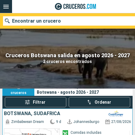
Encontrar un crucero
Nuestros destinos
Cruceros Botswana salida en agosto 2026 - 2027
2 cruceros encontrados
Fecha de salida
Puertos
Compañías
2
Sus criterios de búsqueda:
Botswana - agosto 2026 - 2027
cruceros
Buscar
Filtrar
Ordenar
BOTSWANA, SUDAFRICA
Zimbabwean Dream
9 d
Johannesburgo
27/08/2026
Comidas incluidas