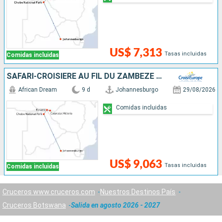
US$ 7,313
Tasas incluidas
Comidas incluidas
SAFARI-CROISIÈRE AU FIL DU ZAMBÈZE - AFRIQUE DU SUD, BOTSWANA, NAMIBIE, ZIMBABWE
African Dream
9 d
Johannesburgo
29/08/2026
Comidas incluidas
US$ 9,063
Tasas incluidas
Comidas incluidas
Cruceros www.cruceros.com
Nuestros Destinos País
Cruceros Botswana
Salida en agosto 2026 - 2027