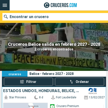
Encontrar un crucero
Nuestros destinos
Cruceros Belice salida en febrero 2027 - 2028
2 cruceros encontrados
Fecha de salida
Puertos
Compañías
2
Sus criterios de búsqueda:
Belice - febrero 2027 - 2028
cruceros
Buscar
Filtrar
Ordenar
ESTADOS UNIDOS, HONDURAS, BELICE, MÉXICO
Star Princess
8 d
Fort Lauderdale
13/02/2027
Crucero Premium