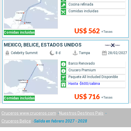
Cocina refinada
Comidas incluidas
US$ 562
+Tasas
Comidas incluidas
MÉXICO, BELICE, ESTADOS UNIDOS
Celebrity Summit
8 d
Tampa
28/02/2027
Barco Renovado
Crucero Premium
Paquete All Included Disponible
Hasta -$600/cabina
US$ 716
+Tasas
Comidas incluidas
Cruceros www.cruceros.com
Nuestros Destinos País
Cruceros Belice
Salida en febrero 2027 - 2028