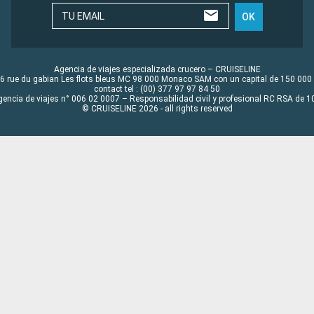
TU EMAIL
OK
Agencia de viajes especializada crucero – CRUISELINE
6 rue du gabian Les flots bleus MC 98 000 Monaco SAM con un capital de 150 000
contact tel : (00) 377 97 97 84 50
gencia de viajes n° 006 02 0007 – Responsabilidad civil y profesional RC RSA de
© CRUISELINE 2026 - all rights reserved