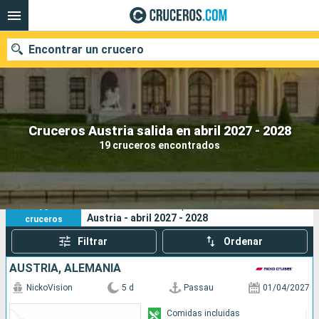
Encontrar un crucero
Nuestros destinos
Cruceros Austria salida en abril 2027 - 2028
19 cruceros encontrados
Fecha de salida
Puertos
Compañías
19
Sus criterios de búsqueda:
Austria - abril 2027 - 2028
cruceros
Buscar
Filtrar
Ordenar
AUSTRIA, ALEMANIA
NickoVision
5 d
Passau
01/04/2027
Comidas incluidas