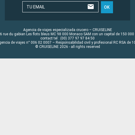
TU EMAIL
OK
Agencia de viajes especializada crucero – CRUISELINE
6 rue du gabian Les flots bleus MC 98 000 Monaco SAM con un capital de 150 000
contact tel : (00) 377 97 97 84 50
gencia de viajes n° 006 02 0007 – Responsabilidad civil y profesional RC RSA de
© CRUISELINE 2026 - all rights reserved