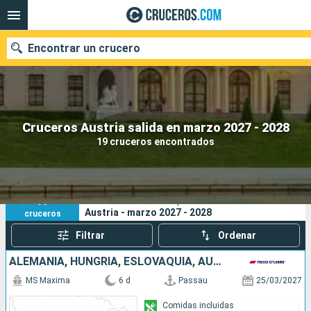
Encontrar un crucero
Nuestros destinos
Cruceros Austria salida en marzo 2027 - 2028
19 cruceros encontrados
Fecha de salida
Puertos
Compañías
19
Sus criterios de búsqueda:
Austria - marzo 2027 - 2028
cruceros
Buscar
Filtrar
Ordenar
ALEMANIA, HUNGRÍA, ESLOVAQUIA, AUSTRIA
MS Maxima
6 d
Passau
25/03/2027
Comidas incluidas