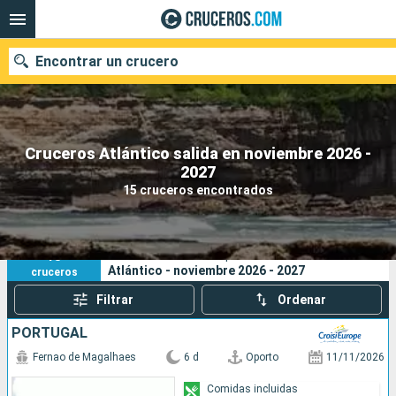
Encontrar un crucero
Cruceros Atlántico salida en noviembre 2026 -
Nuestros destinos
2027
15 cruceros encontrados
Fecha de salida
Puertos
Compañías
15
Sus criterios de búsqueda:
Atlántico - noviembre 2026 - 2027
cruceros
Buscar
Filtrar
Ordenar
PORTUGAL
Fernao de Magalhaes
6 d
Oporto
11/11/2026
Comidas incluidas