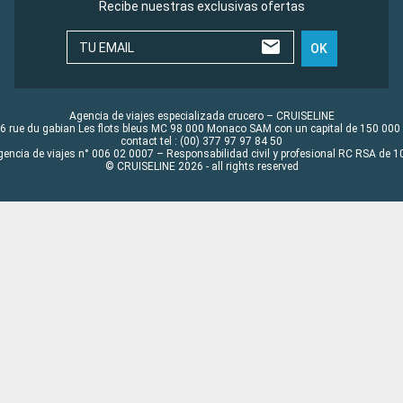
Recibe nuestras exclusivas ofertas
TU EMAIL
OK
Agencia de viajes especializada crucero – CRUISELINE
6 rue du gabian Les flots bleus MC 98 000 Monaco SAM con un capital de 150 000
contact tel : (00) 377 97 97 84 50
gencia de viajes n° 006 02 0007 – Responsabilidad civil y profesional RC RSA de
© CRUISELINE 2026 - all rights reserved