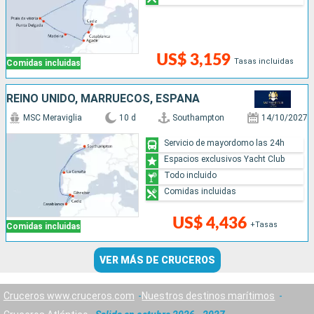
US$ 3,159
Tasas incluidas
Comidas incluidas
REINO UNIDO, MARRUECOS, ESPAÑA
MSC Meraviglia
10 d
Southampton
14/10/2027
Servicio de mayordomo las 24h
Espacios exclusivos Yacht Club
Todo incluido
Comidas incluidas
US$ 4,436
+Tasas
Comidas incluidas
VER MÁS DE CRUCEROS
Cruceros www.cruceros.com
Nuestros destinos marítimos