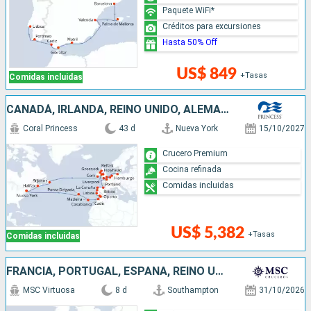
Paquete WiFi*
Créditos para excursiones
Hasta 50% Off
US$ 849
+Tasas
Comidas incluidas
CANADÁ, IRLANDA, REINO UNIDO, ALEMANIA, PAISES BAJOS, BÉLGICA, FRANCIA, ESPAÑA, MARRUECOS, PORTUGAL, ESTADOS UNIDOS
Coral Princess
43 d
Nueva York
15/10/2027
Crucero Premium
Cocina refinada
Comidas incluidas
US$ 5,382
+Tasas
Comidas incluidas
FRANCIA, PORTUGAL, ESPAÑA, REINO UNIDO
MSC Virtuosa
8 d
Southampton
31/10/2026