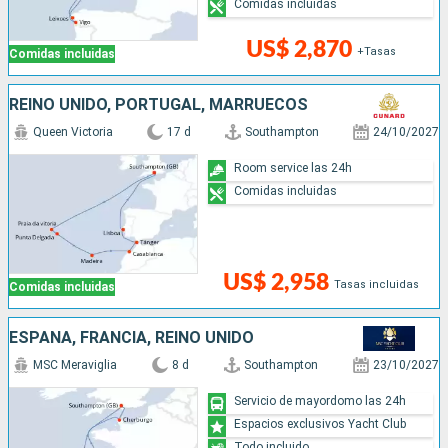
Comidas incluidas
US$ 2,870
+Tasas
Comidas incluidas
REINO UNIDO, PORTUGAL, MARRUECOS
Queen Victoria
17 d
Southampton
24/10/2027
Room service las 24h
Comidas incluidas
US$ 2,958
Tasas incluidas
Comidas incluidas
ESPAÑA, FRANCIA, REINO UNIDO
MSC Meraviglia
8 d
Southampton
23/10/2027
Servicio de mayordomo las 24h
Espacios exclusivos Yacht Club
Todo incluido