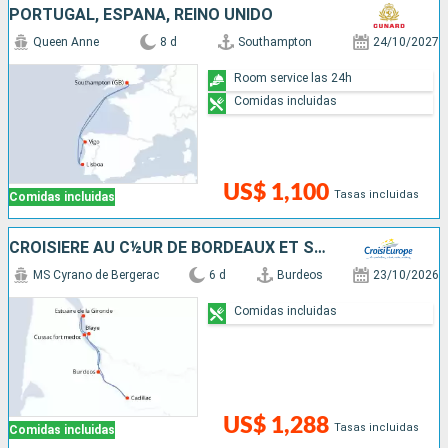
PORTUGAL, ESPAÑA, REINO UNIDO
Queen Anne
8 d
Southampton
24/10/2027
Room service las 24h
Comidas incluidas
US$ 1,100
Tasas incluidas
Comidas incluidas
CROISIÈRE AU C½UR DE BORDEAUX ET SA RÉGION : ITINÉRAIRE DÉCOUVERTE
MS Cyrano de Bergerac
6 d
Burdeos
23/10/2026
Comidas incluidas
US$ 1,288
Tasas incluidas
Comidas incluidas