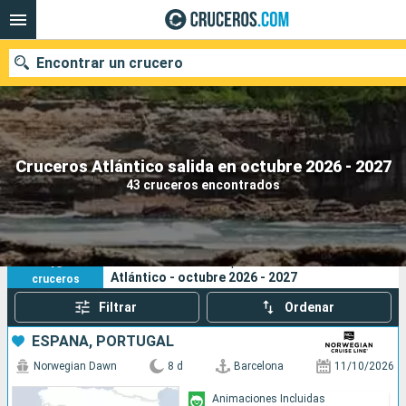
Encontrar un crucero
Nuestros destinos
Cruceros Atlántico salida en octubre 2026 - 2027
43 cruceros encontrados
Fecha de salida
Puertos
Compañías
43
Sus criterios de búsqueda:
Atlántico - octubre 2026 - 2027
cruceros
Buscar
Filtrar
Ordenar
ESPAÑA, PORTUGAL
Norwegian Dawn
8 d
Barcelona
11/10/2026
Animaciones Incluidas