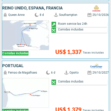
REINO UNIDO, ESPAÑA, FRANCIA
Queen Anne
8 d
Southampton
25/10/2026
Room service las 24h
Comidas incluidas
US$ 1,337
Tasas incluidas
Comidas incluidas
PORTUGAL
Fernao de Magalhaes
6 d
Oporto
29/10/2027
Comidas incluidas
US$ 1,379
Tasas incluidas