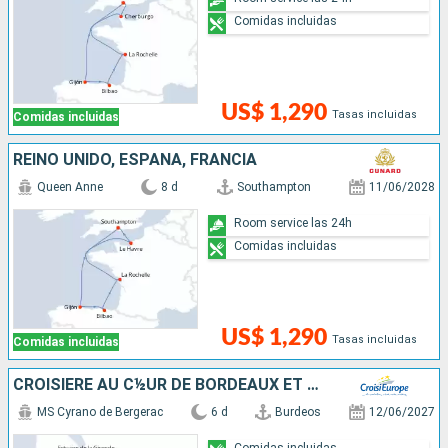
Comidas incluidas
US$ 1,290
Tasas incluidas
Comidas incluidas
REINO UNIDO, ESPAÑA, FRANCIA
Queen Anne
8 d
Southampton
11/06/2028
Room service las 24h
Comidas incluidas
US$ 1,290
Tasas incluidas
Comidas incluidas
CROISIÈRE AU C½UR DE BORDEAUX ET SA RÉGION : ITINÉRAIRE DÉCOUVERTE
MS Cyrano de Bergerac
6 d
Burdeos
12/06/2027
Comidas incluidas