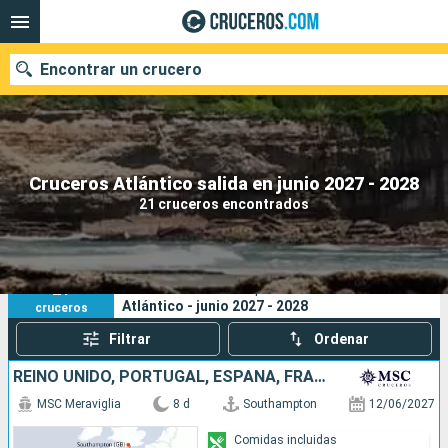
Encontrar un crucero
Nuestros destinos
Cruceros Atlántico salida en junio 2027 - 2028
21 cruceros encontrados
Fecha de salida
Puertos
Compañías
21
Sus criterios de búsqueda:
Atlántico - junio 2027 - 2028
cruceros
Buscar
Filtrar
Ordenar
REINO UNIDO, PORTUGAL, ESPAÑA, FRANCIA
MSC Meraviglia
8 d
Southampton
12/06/2027
Comidas incluidas