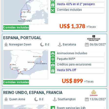
Hasta -60% en el 2° pasajero
Comidas incluidas
US$ 1,378
+Tasas
Comidas incluidas
ESPAÑA, PORTUGAL
Norwegian Dawn
8 d
Barcelona
06/06/2027
Animaciones Incluidas
Paquete WiFi*
Créditos para excursiones
Hasta 50% Off
US$ 899
+Tasas
Comidas incluidas
REINO UNIDO, ESPAÑA, FRANCIA
Queen Anne
8 d
Southampton
13/06/2027
Room service las 24h