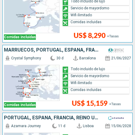
Todo incluido de lujo
Servicio de mayordomo
Wifi ilimitado
Comidas incluidas
US$ 8,290
+Tasas
Comidas incluidas
MARRUECOS, PORTUGAL, ESPAÑA, FRANCIA, REINO UNIDO, BÉLGICA, PAISES BAJOS, NORUEGA, SUECIA, DINAMARCA
Crystal Symphony
30 d
Barcelona
21/06/2027
Todo incluido de lujo
Servicio de mayordomo
Wifi ilimitado
Comidas incluidas
US$ 15,159
+Tasas
Comidas incluidas
PORTUGAL, ESPAÑA, FRANCIA, REINO UNIDO
Azamara Journey
11 d
Lisboa
15/06/2028