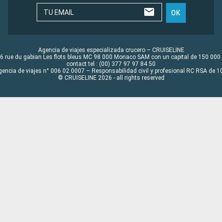
TU EMAIL
OK
Agencia de viajes especializada crucero – CRUISELINE
6 rue du gabian Les flots bleus MC 98 000 Monaco SAM con un capital de 150 000
contact tel : (00) 377 97 97 84 50
gencia de viajes n° 006 02 0007 – Responsabilidad civil y profesional RC RSA de
© CRUISELINE 2026 - all rights reserved