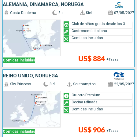
ALEMANIA, DINAMARCA, NORUEGA
Costa Diadema
8 d
Kiel
07/05/2027
Club de niños gratis desde los 3
Gastronomía italiana
Comidas incluidas
US$ 884
+Tasas
Comidas incluidas
REINO UNIDO, NORUEGA
Sky Princess
8 d
Southampton
22/05/2027
Crucero Premium
Cocina refinada
Comidas incluidas
US$ 906
+Tasas
Comidas incluidas