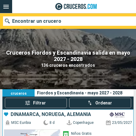
Encontrar un crucero
Cruceros Fiordos y Escandinavia salida en mayo
Nuestros destinos
2027 - 2028
136 cruceros encontrados
Fecha de salida
Puertos
Compañías
136
Sus criterios de búsqueda:
Fiordos y Escandinavia - mayo 2027 - 2028
cruceros
Buscar
Filtrar
Ordenar
DINAMARCA, NORUEGA, ALEMANIA
MSC Euribia
8 d
Copenhague
23/05/2027
Niños Gratis