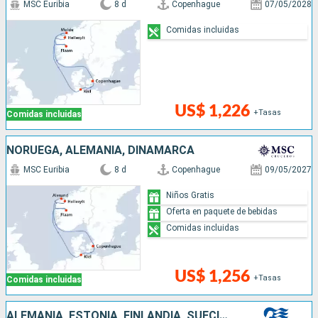
MSC Euribia
8 d
Copenhague
07/05/2028
Comidas incluidas
US$ 1,226
+Tasas
Comidas incluidas
NORUEGA, ALEMANIA, DINAMARCA
MSC Euribia
8 d
Copenhague
09/05/2027
Niños Gratis
Oferta en paquete de bebidas
Comidas incluidas
US$ 1,256
+Tasas
Comidas incluidas
ALEMANIA, ESTONIA, FINLANDIA, SUECIA, POLONIA, DINAMARCA, NORUEGA, ISLANDIA, REINO UNIDO, CANADÁ, IRLANDA, BÉLGICA, PAISES BAJOS