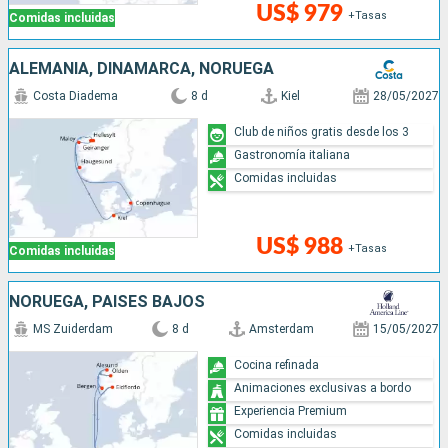
US$ 979
+Tasas
Comidas incluidas
ALEMANIA, DINAMARCA, NORUEGA
Costa Diadema
8 d
Kiel
28/05/2027
Club de niños gratis desde los 3
Gastronomía italiana
Comidas incluidas
US$ 988
+Tasas
Comidas incluidas
NORUEGA, PAISES BAJOS
MS Zuiderdam
8 d
Amsterdam
15/05/2027
Cocina refinada
Animaciones exclusivas a bordo
Experiencia Premium
Comidas incluidas