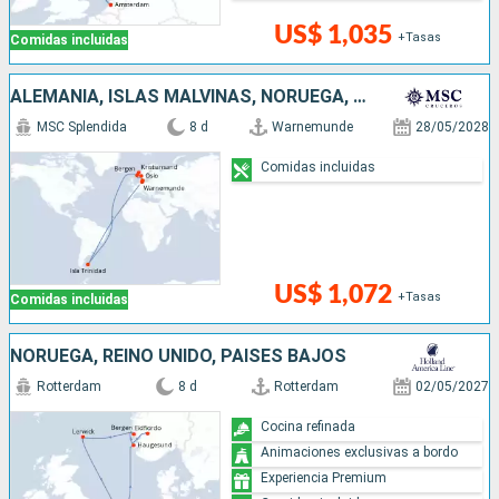
US$ 1,035
+Tasas
Comidas incluidas
ALEMANIA, ISLAS MALVINAS, NORUEGA, DINAMARCA
MSC Splendida
8 d
Warnemunde
28/05/2028
Comidas incluidas
US$ 1,072
+Tasas
Comidas incluidas
NORUEGA, REINO UNIDO, PAISES BAJOS
Rotterdam
8 d
Rotterdam
02/05/2027
Cocina refinada
Animaciones exclusivas a bordo
Experiencia Premium