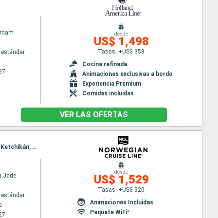
erdam
desde
US$ 1,498
Tasas: +US$ 358
 estándar
Cocina refinada
27
Animaciones exclusivas a bordo
Experiencia Premium
Comidas incluidas
VER LAS OFERTAS
Itinerario : Yokohama, Sendai, Hakodate, date, Hubard Glacier, Icy Strait Point, Juneau, Skagway, Ketchikán, Passage intérieur, Vancouver
desde
n Jade
US$ 1,529
Tasas: +US$ 320
 estándar
Animaciones Incluidas
a
Paquete WiFi*
27