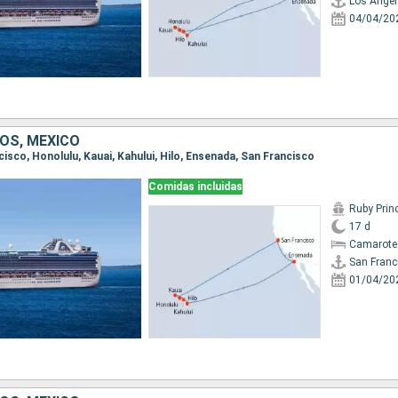
Los Angel
04/04/20
OS, MÉXICO
ncisco, Honolulu, Kauai, Kahului, Hilo, Ensenada, San Francisco
Comidas incluidas
Ruby Prin
17 d
Camarote
San Franc
01/04/20