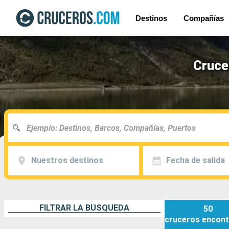
Destinos
Compañías
Crucer
Nuestros destinos
Fecha de salida
FILTRAR LA BÚSQUEDA
50
cruceros
encont