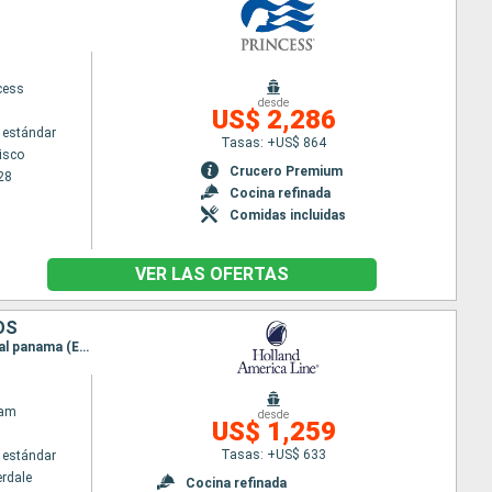
cess
desde
US$ 2,286
 estándar
Tasas: +US$ 864
isco
Crucero Premium
28
Cocina refinada
Comidas incluidas
VER LAS OFERTAS
OS
Itinerario : Fort Lauderdale, Cartagena de Indias, Canal panama (Enter), Canal panama (Exit), Canal panama (Enter), Canal panama (Exit), Puntarenas, Puerto Quetzal, Huatulco, Puerto Vallarta, San Diego
dam
desde
US$ 1,259
Tasas: +US$ 633
 estándar
erdale
Cocina refinada