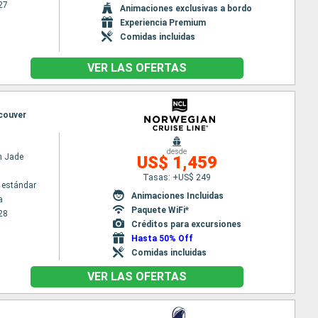
27
Animaciones exclusivas a bordo
Experiencia Premium
Comidas incluidas
VER LAS OFERTAS
ncouver
desde
n Jade
US$ 1,459
Tasas: +US$ 249
 estándar
Animaciones Incluidas
a
Paquete WiFi*
28
Créditos para excursiones
Hasta 50% Off
Comidas incluidas
VER LAS OFERTAS