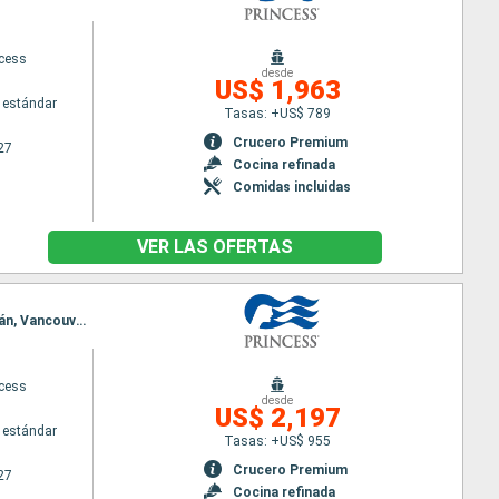
ncess
desde
US$ 1,963
 estándar
Tasas: +US$ 789
Crucero Premium
27
Cocina refinada
Comidas incluidas
VER LAS OFERTAS
Itinerario : Tokyo, Miyako, Kushiro, Whittier, College Fjord, Hubard Glacier, Sitka, Juneau, Ketchikán, Vancouver, Los Angeles
ncess
desde
US$ 2,197
 estándar
Tasas: +US$ 955
Crucero Premium
27
Cocina refinada