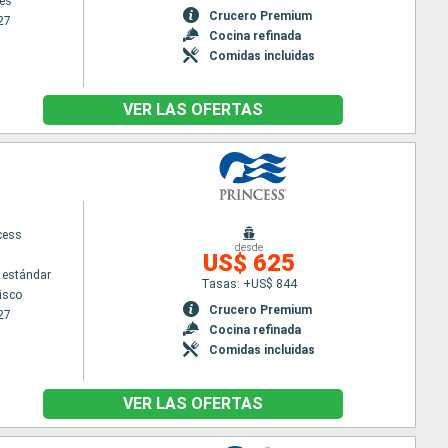
es
Crucero Premium
27
Cocina refinada
Comidas incluidas
VER LAS OFERTAS
cess
desde
US$ 625
 estándar
Tasas: +US$ 844
isco
Crucero Premium
27
Cocina refinada
Comidas incluidas
VER LAS OFERTAS