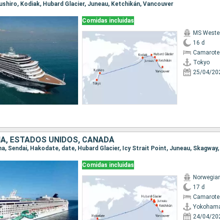
Kushiro, Kodiak, Hubard Glacier, Juneau, Ketchikán, Vancouver
Comidas incluidas
MS West
16 d
Camarote
Tokyo
25/04/20
IA, ESTADOS UNIDOS, CANADÁ
Comidas incluidas
Norwegia
17 d
Camarote
Yokoham
24/04/20