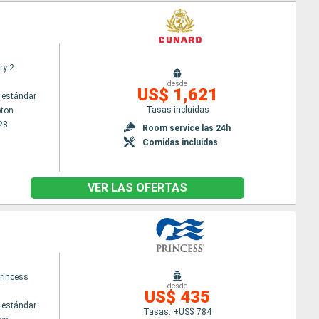
ry 2
desde
US$ 1,621
 estándar
Tasas incluidas
ton
28
Room service las 24h
Comidas incluidas
VER LAS OFERTAS
rincess
desde
US$ 435
 estándar
Tasas: +US$ 784