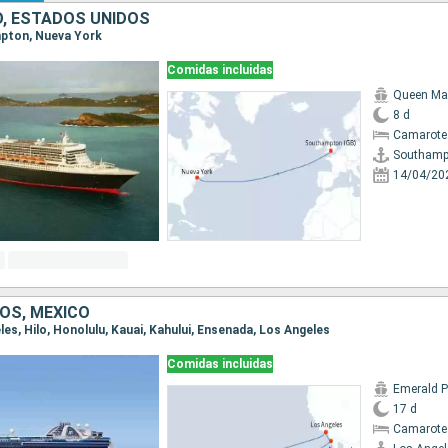
O, ESTADOS UNIDOS
mpton, Nueva York
Comidas incluidas
Queen Ma
8 d
Camarote
Southamp
14/04/20
OS, MÉXICO
eles, Hilo, Honolulu, Kauai, Kahului, Ensenada, Los Angeles
Comidas incluidas
Emerald P
17 d
Camarote