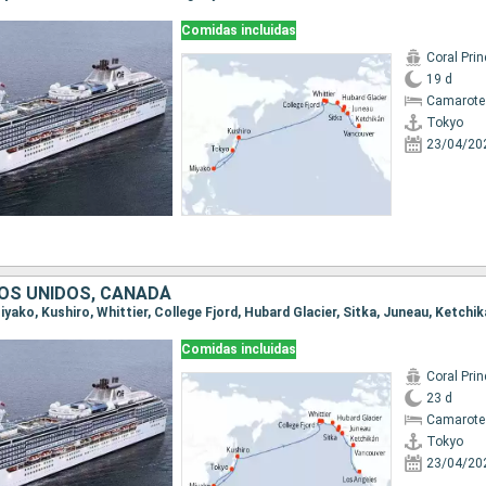
Comidas incluidas
Coral Pri
19 d
Camarote
Tokyo
23/04/20
OS UNIDOS, CANADÁ
Comidas incluidas
Coral Pri
23 d
Camarote
Tokyo
23/04/20