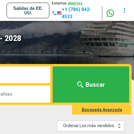
Estamos
abiertos
Salidas de EE.
+1 (786) 842-
UU.
4533
 - 2028
Buscar
añías
Búsqueda Avanzada
Ordenar Los más vendidos