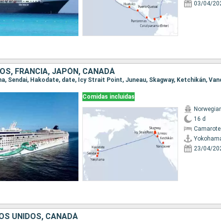
03/04/20
OS, FRANCIA, JAPÓN, CANADÁ
ma, Sendai, Hakodate, date, Icy Strait Point, Juneau, Skagway, Ketchikán, Va
Comidas incluidas
Norwegia
16 d
Camarote
Yokoham
23/04/20
OS UNIDOS, CANADÁ