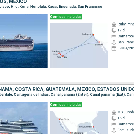
OS, MÉXICO
ncisco, Hilo, Kona, Honolulu, Kauai, Ensenada, San Francisco
Comidas incluidas
Ruby Prin
17 d
Camarote
San Franc
09/04/20
NAMÁ, COSTA RICA, GUATEMALA, MÉXICO, ESTADOS UNID
Comidas incluidas
MS Euro
15 d
Camarote
Fort Laud