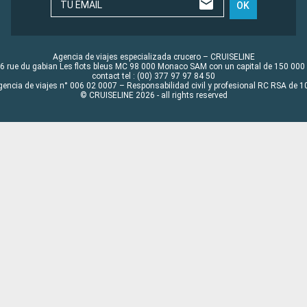
TU EMAIL
OK
Agencia de viajes especializada crucero – CRUISELINE
6 rue du gabian Les flots bleus MC 98 000 Monaco SAM con un capital de 150 000
contact tel : (00) 377 97 97 84 50
gencia de viajes n° 006 02 0007 – Responsabilidad civil y profesional RC RSA de
© CRUISELINE 2026 - all rights reserved