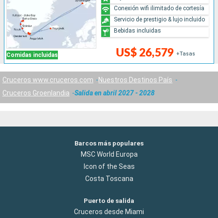
Conexión wifi ilimitado de cortesía
Servicio de prestigio & lujo incluido
Bebidas incluidas
US$ 26,579
+Tasas
Comidas incluidas
Cruceros www.cruceros.com
Nuestros Destinos País
Cruceros Groenlandia
Salida en abril 2027 - 2028
Barcos más populares
MSC World Europa
Icon of the Seas
Costa Toscana
Puerto de salida
Cruceros desde Miami