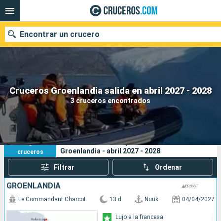
Encontrar un crucero
Nuestros destinos
Cruceros Groenlandia salida en abril 2027 - 2028
3 cruceros encontrados
Fecha de salida
Puertos
Compañías
3
Sus criterios de búsqueda:
Groenlandia - abril 2027 - 2028
cruceros
Buscar
Filtrar
Ordenar
GROENLANDIA
Le Commandant Charcot
13 d
Nuuk
04/04/2027
Lujo a la francesa