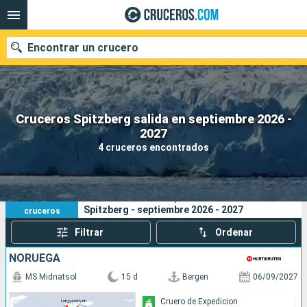
Encontrar un crucero
Cruceros Spitzberg salida en septiembre 2026 -
Nuestros destinos
2027
4 cruceros encontrados
Fecha de salida
Puertos
Compañías
4
Sus criterios de búsqueda:
Spitzberg - septiembre 2026 - 2027
cruceros
Buscar
Filtrar
Ordenar
NORUEGA
MS Midnatsol
15 d
Bergen
06/09/2027
Cruero de Expedicion