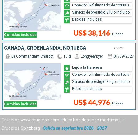
Conexión wifi ilimitado de cortesía
Servicio de prestigio & lujo incluido
Bebidas incluidas
US$ 38,146
+Tasas
Comidas incluidas
CANADÁ, GROENLANDIA, NORUEGA
Le Commandant Charcot
13 d
Longyearbyen
01/09/2027
Lujo a la francesa
Conexión wifi ilimitado de cortesía
Servicio de prestigio & lujo incluido
Bebidas incluidas
US$ 44,976
+Tasas
Comidas incluidas
Cruceros www.cruceros.com
Nuestros destinos marítimos
Cruceros Spitzberg
Salida en septiembre 2026 - 2027