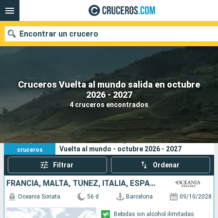
Encontrar un crucero
Cruceros Vuelta al mundo salida en octubre
Nuestros destinos
2026 - 2027
4 cruceros encontrados
Fecha de salida
Puertos
Compañías
4
Sus criterios de búsqueda:
Vuelta al mundo - octubre 2026 - 2027
cruceros
Buscar
Filtrar
Ordenar
FRANCIA, MALTA, TÚNEZ, ITALIA, ESPAÑA, PORTUGAL, PUERTO RICO, ISLAS CAIMÁN, COLOMBIA, COSTA RICA, NICARAGUA, GUATEMALA, MÉXICO, ESTADOS UNIDOS
Oceania Sonata
56 d
Barcelona
09/10/2028
Bebidas sin alcohol ilimitadas