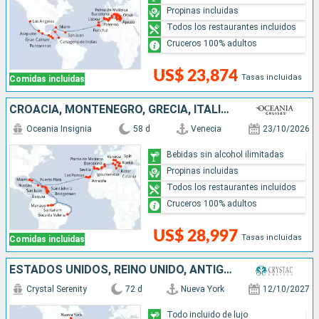
Propinas incluidas
Todos los restaurantes incluidos
Cruceros 100% adultos
US$ 23,874
Tasas incluidas
Comidas incluidas
CROACIA, MONTENEGRO, GRECIA, ITALIA, ESPAÑA, PORTUGAL, PUERTO RICO, REPÚBLICA DOMINICANA, ESTADOS UNIDOS, SAN VINCENT Y LAS GRANADINAS, ANTIGUA Y BARBUDA, SANTA LUCIA, TRINIDAD Y TOBAGO, BRASIL, BARBA
Oceania Insignia
58 d
Venecia
23/10/2026
Bebidas sin alcohol ilimitadas
Propinas incluidas
Todos los restaurantes incluidos
Cruceros 100% adultos
US$ 28,997
Tasas incluidas
Comidas incluidas
ESTADOS UNIDOS, REINO UNIDO, ANTIGUA Y BARBUDA, FRANCIA, PUERTO RICO, SANTA LUCIA, TRINIDAD Y TOBAGO, BRASIL, URUGUAY, ARGENTINA, ISLAS MALVINAS, CHILE, PERÚ, ECUADOR, PANAMÁ, COSTA RICA, HONDURAS, BE
Crystal Serenity
72 d
Nueva York
12/10/2027
Todo incluido de lujo