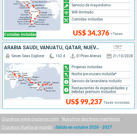
Servicio de mayordomo
Wifi ilimitado
Comidas incluidas
US$ 34,376
+Tasas
Comidas incluidas
ARABIA SAUDÍ, VANUATU, QATAR, NUEVA ZELANDA, EGIPTO, GRECIA, INDIA, MALASIA, FRANCIA, AUSTRALIA, INDONESIA, TONGA, TAILANDIA, NUEVA CALEDONIA, ISRAEL, JORDANIA, EMIRATOS ÁRABES UNIDOS, SRI LANKA, FIDJ
Seven Seas Explorer
102 d
El Pireo Atenas
21/10/2028
Propinas incluidas
Noche pre-crucero incluida*
Servicio de lavanderia incluido
Restaurantes de especialidades y
bebidas premium incluidos
US$ 99,237
Tasas incluidas
Cruceros www.cruceros.com
Nuestros destinos marítimos
Cruceros Vuelta al mundo
Salida en octubre 2026 - 2027