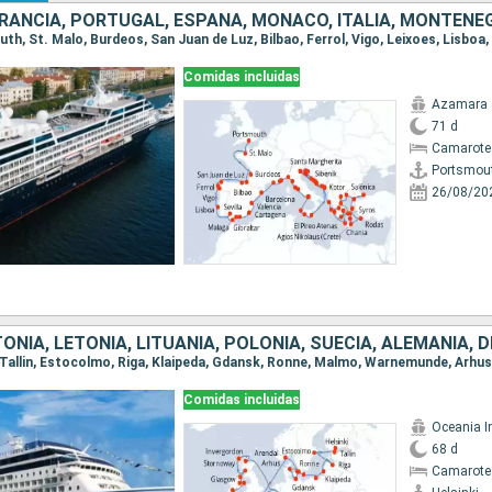
Comidas incluidas
Azamara 
71 d
Camarote
Portsmou
26/08/20
Comidas incluidas
Oceania I
68 d
Camarote