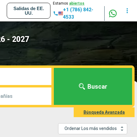
Estamos
abiertos
Salidas de EE.
+1 (786) 842-
UU.
4533
6 - 2027
Buscar
añías
Búsqueda Avanzada
Ordenar Los más vendidos