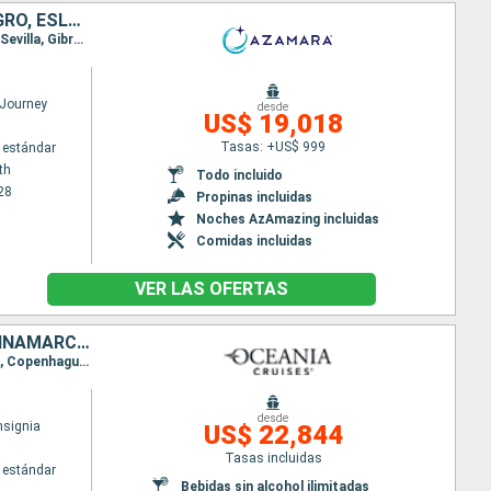
REINO UNIDO, FRANCIA, PORTUGAL, ESPAÑA, MONACO, ITALIA, MONTENEGRO, ESLOVENIA, CROACIA, TURQUÍA, GRECIA
Itinerario : Portsmouth, St. Malo, Burdeos, San Juan de Luz, Bilbao, Ferrol, Vigo, Leixoes, Lisboa, Sevilla, Gibraltar, Malaga, Motril, Cartagena, Valencia, Barcelona, Marsella, Cannes, Monaco Monte-Carlo, Santa Margherita, Pisa/Florencia (Livorno), Porto Santo Stefano, Civitavecchia - Roma, Sorrento, Amalfi, Trapani, Puerto Empedocle, Siracusa ( Sicilia), Kotor, Sibenik, Venecia, Opatija, Zadar, Sibenik, Kotor, Dubrovnik, Hvar, Pula, Venecia, Koper, Rovinj, Split, Kotor, Corfú, Argostoli, Delfos, Katakolon, Chania, El Pireo Atenas, Monemvasia, Syros, Volos, Salónica, Kavala, Estambul, Canakkale, Chios, Rodas, Agios Nikolaus (Crete), Santoríni, Mykonos, El Pireo Atenas
Journey
desde
US$ 19,018
Tasas: +US$ 999
 estándar
th
Todo incluido
28
Propinas incluidas
Noches AzAmazing incluidas
Comidas incluidas
VER LAS OFERTAS
FINLANDIA, ESTONIA, LETONIA, LITUANIA, POLONIA, SUECIA, ALEMANIA, DINAMARCA, NORUEGA, REINO UNIDO, IRLANDA, ESPAÑA, PORTUGAL, FRANCIA, MONACO, MALTA, ALBANIA, MONTENEGRO, ITALIA, CROACIA, GRECIA
Itinerario : Helsinki, Tallin, Estocolmo, Riga, Klaipeda, Gdansk, Ronne, Malmo, Warnemunde, Arhus, Copenhague, Arendal, Honfleur, Southampton, Citera, Invergordon, Stornoway, Glasgow, Belfast, Dun Laoghaire, Holyhead, Cork, Falmouth, Le Havre, La Rochelle, Pauillac, Biarritz, Bilbao, Gijón, La Coruña, Oporto, Lisboa, Motril, Alicante, Mahon, Barcelona, Sete, Toulon, Monaco Monte-Carlo, Cinqueterre , Pisa/Florencia (Livorno), Piombino, Bastia, Olbia, Civitavecchia - Roma, Salerno, Messine, La Valetta, Argostoli, Saranda, Kotor, Dubrovnik, Zadar, Venecia, Rijeka, Split, Zakinthos, Githion, Heraklion, Rodas, Mykonos, El Pireo Atenas
desde
nsignia
US$ 22,844
Tasas incluidas
 estándar
Bebidas sin alcohol ilimitadas