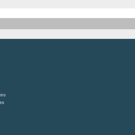
iro
es