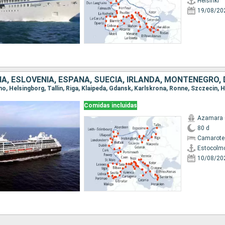
Helsinki
19/08/20
Comidas incluidas
Azamara 
80 d
Camarote
Estocolm
10/08/20