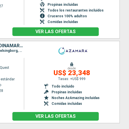
Propinas incluidas
27
Todos los restaurantes incluidos
Cruceros 100% adultos
Comidas incluidas
VER LAS OFERTAS
FRANCIA, GRECIA, ESLOVENIA, ESPAÑA, SUECIA, IRLANDA, MONTENEGRO, DINAMARCA, ITALIA, CROACIA, LITUANIA, PORTUGAL, POLONIA, REINO UNIDO, LETONIA, ESTONIA
Itinerario : Estocolmo, Helsingborg, Tallin, Riga, Klaipeda, Gdansk, Karlskrona, Ronne, Szczecin, Helsingborg, Copenhague, Leith - Edimbourg, Aberdeen, Ullapool, Londonderry, Greenock, Belfast, Dublin, Cork, Fowey, Portsmouth, Caen, St. Malo, Burdeos, Bilbao, Gijón, Vigo, Leixoes, Lisboa, Portimao, Sevilla, Gibraltar, Malaga, Motril, Cartagena, Valencia, Tarragona, Palamos, Sete, Marsella, Niza, Saint Tropez, Ajaccio, Niza, Genova, Santa Margherita, Portovenere, Pisa/Florencia (Livorno), Elbe, Olbia, Porto Santo Stefano, Civitavecchia - Roma, Sorrento, Salerno, Catania, Crotone, Kotor, Venecia, Koper, Zadar, Split, Dubrovnik, Kotor, Corfú, Heraklion, Santoríni, Syros, El Pireo Atenas
Quest
desde
US$ 23,348
Tasas: +US$ 999
 estándar
o
Todo incluido
28
Propinas incluidas
Noches AzAmazing incluidas
Comidas incluidas
VER LAS OFERTAS