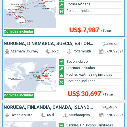
Cocina refinada
Comidas incluidas
US$ 7,987
+Tasas
Comidas incluidas
NORUEGA, DINAMARCA, SUECIA, ESTONIA, LETONIA, LITUANIA, POLONIA, IRLANDA, REINO UNIDO
Azamara Journey
65 d
Portsmouth
07/07/2027
Todo incluido
Propinas incluidas
Noches AzAmazing incluidas
Comidas incluidas
US$ 30,697
+Tasas
Comidas incluidas
NORUEGA, FINLANDIA, CANADÁ, ISLANDIA, DINAMARCA, LITUANIA, REINO UNIDO, FRANCIA, SUECIA, ESTONIA, ESTADOS UNIDOS, IRLANDA, POLONIA, LETONIA, GROENLANDIA, ALEMANIA, PAISES BAJOS, BÉLGICA
Oceania Vista
65 d
Southampton
05/07/2027
Bebidas sin alcohol ilimitadas