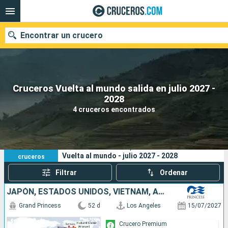
Encontrar un crucero
Cruceros Vuelta al mundo salida en julio 2027 -
Nuestros destinos
2028
4 cruceros encontrados
Fecha de salida
Puertos
Compañías
4
Sus criterios de búsqueda:
Vuelta al mundo - julio 2027 - 2028
cruceros
Buscar
Filtrar
Ordenar
JAPÓN, ESTADOS UNIDOS, VIETNAM, AUSTRALIA, CANADÁ, CHINA, INDONESIA, SINGAPUR, TAIWÁN
Grand Princess
52 d
Los Angeles
15/07/2027
Crucero Premium