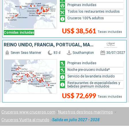
Propinas incluidas
Todos los restaurantes incluidos
Cruceros 100% adultos
US$ 38,561
Tasas incluidas
Comidas incluidas
REINO UNIDO, FRANCIA, PORTUGAL, MARRUECOS, ESPAÑA, MONACO, ITALIA, MALTA, MONTENEGRO, CROACIA, TURQUÍA, CHIPRE, ISRAEL, EGIPTO, GRECIA, TÚNEZ
Seven Seas Mariner
83 d
Southampton
30/07/2027
Propinas incluidas
Noche pre-crucero incluida*
Servicio de lavanderia incluido
Restaurantes de especialidades y
bebidas premium incluidos
US$ 72,699
Tasas incluidas
Cruceros www.cruceros.com
Nuestros destinos marítimos
Cruceros Vuelta al mundo
Salida en julio 2027 - 2028