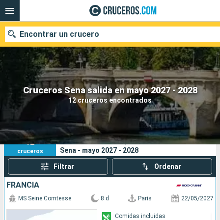
Encontrar un crucero
Nuestros destinos
Cruceros Sena salida en mayo 2027 - 2028
12 cruceros encontrados
Fecha de salida
Puertos
Compañías
12
Sus criterios de búsqueda:
Sena - mayo 2027 - 2028
cruceros
Buscar
Filtrar
Ordenar
FRANCIA
MS Seine Comtesse
8 d
Paris
22/05/2027
Comidas incluidas