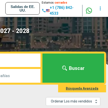
Estamos
cerrados
Salidas de EE.
+1 (786) 842-
UU.
4533
2027 - 2028
Buscar
añías
Búsqueda Avanzada
Ordenar Los más vendidos