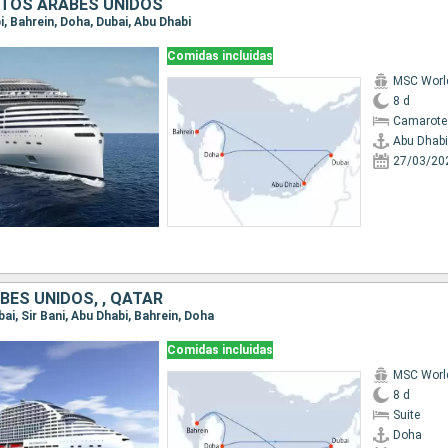
RATOS ÁRABES UNIDOS
bi, Bahrein, Doha, Dubai, Abu Dhabi
Comidas incluidas
MSC Worl
8 d
Camarote
Abu Dhabi
27/03/20
BES UNIDOS, , QATAR
bai, Sir Bani, Abu Dhabi, Bahrein, Doha
Comidas incluidas
MSC Worl
8 d
Suite
Doha