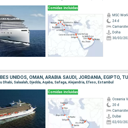
Comidas incluidas
MSC Worl
24 d
Camarote 
Doha
30/03/20
ES UNIDOS, OMAN, ARABIA SAUDÍ, JORDANIA, EGIPTO, T
Abu Dhabi, Salaalah, Djedda, Aqaba, Safaga, Alejandria, Efeso, Estambul
Comidas incluidas
Oceania V
20 d
Camarote
Dubai
02/03/20