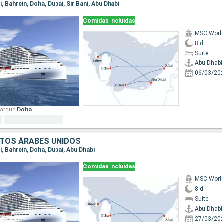
i, Bahrein, Doha, Dubai, Sir Bani, Abu Dhabi
Comidas incluidas
MSC Worl
8 d
Suite
Abu Dhabi
06/03/20
arque:
Doha
RATOS ÁRABES UNIDOS
bi, Bahrein, Doha, Dubai, Abu Dhabi
Comidas incluidas
MSC Worl
8 d
Suite
Abu Dhabi
27/03/20