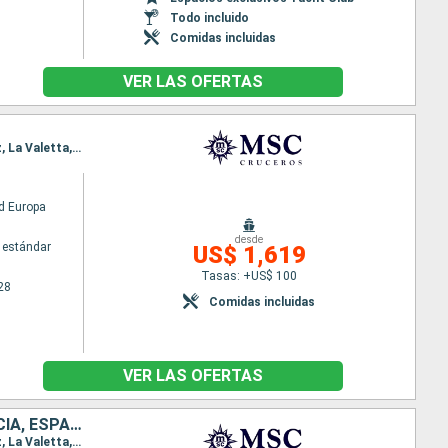
Todo incluido
Comidas incluidas
VER LAS OFERTAS
Itinerario : Doha, Dubai, Abu Dhabi, Sir Bani, Muscat, Safaga, Canal de suez (sortie), Canal de Suez, La Valetta, Nápoles, Civitavecchia - Roma
d Europa
desde
 estándar
US$ 1,619
Tasas: +US$ 100
28
Comidas incluidas
VER LAS OFERTAS
QATAR, EMIRATOS ÁRABES UNIDOS, OMAN, EGIPTO, MALTA, ITALIA, FRANCIA, ESPAÑA
Itinerario : Doha, Dubai, Abu Dhabi, Sir Bani, Muscat, Safaga, Canal de suez (sortie), Canal de Suez, La Valetta, Nápoles, Civitavecchia - Roma, Genova, Marsella, Barcelona