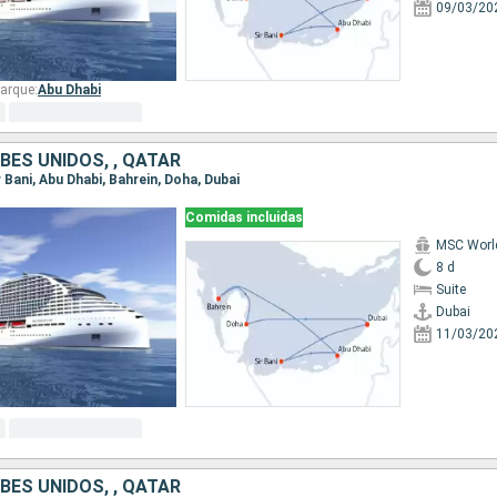
09/03/20
arque:
Abu Dhabi
BES UNIDOS, , QATAR
ir Bani, Abu Dhabi, Bahrein, Doha, Dubai
Comidas incluidas
MSC Worl
8 d
Suite
Dubai
11/03/20
BES UNIDOS, , QATAR