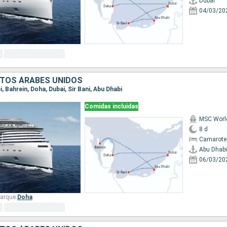
Dubai
04/03/20
RATOS ÁRABES UNIDOS
i, Bahrein, Doha, Dubai, Sir Bani, Abu Dhabi
Comidas incluidas
MSC Worl
8 d
Camarote
Abu Dhabi
06/03/20
arque:
Doha