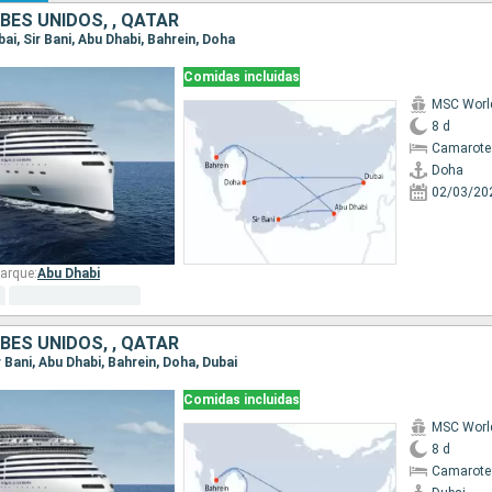
BES UNIDOS, , QATAR
bai, Sir Bani, Abu Dhabi, Bahrein, Doha
Comidas incluidas
MSC Worl
8 d
Camarote
Doha
02/03/20
arque:
Abu Dhabi
BES UNIDOS, , QATAR
ir Bani, Abu Dhabi, Bahrein, Doha, Dubai
Comidas incluidas
MSC Worl
8 d
Camarote