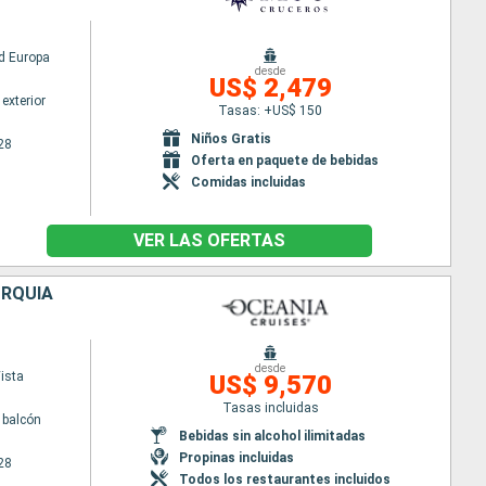
d Europa
desde
US$ 2,479
exterior
Tasas: +US$ 150
Niños Gratis
28
Oferta en paquete de bebidas
Comidas incluidas
VER LAS OFERTAS
URQUÍA
desde
ista
US$ 9,570
Tasas incluidas
 balcón
Bebidas sin alcohol ilimitadas
Propinas incluidas
28
Todos los restaurantes incluidos