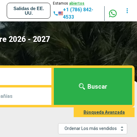
Estamos
abiertos
Salidas de EE.
+1 (786) 842-
UU.
4533
re 2026 - 2027
Buscar
añías
Búsqueda Avanzada
Ordenar Los más vendidos