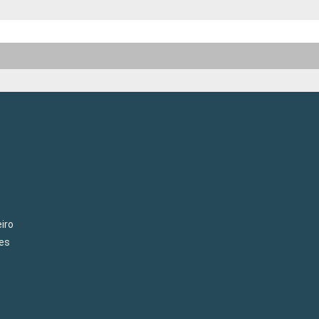
iro
es