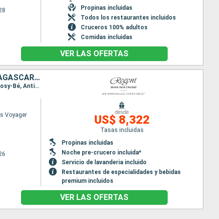
Propinas incluidas
28
Todos los restaurantes incluidos
Cruceros 100% adultos
Comidas incluidas
VER LAS OFERTAS
EMIRATOS ÁRABES UNIDOS, OMAN, SEYCHELLES, KENIA, TANZANIA, MADAGASCAR, MAURICE
Itinerario : Dubai, Khasab, Al Fujairah, Muscat, Praslin, Mahe, Mombasa, Zanzibar, Dar es-Salam, Nosy-Bé, Antisiranana, Port Louis
desde
s Voyager
US$ 8,322
Tasas incluidas
Propinas incluidas
Noche pre-crucero incluida*
26
Servicio de lavanderia incluido
Restaurantes de especialidades y bebidas
premium incluidos
VER LAS OFERTAS