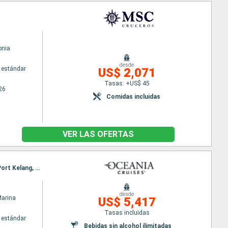
nia
desde
 estándar
US$ 2,071
Tasas: +US$ 45
26
Comidas incluidas
VER LAS OFERTAS
Itinerario : Mumbai, Goa, Mangalore, Cochin, Colombo, Hambantota, Phuket, Langkawi, Penang, Port Kelang, Singapur
desde
Marina
US$ 5,417
Tasas incluidas
 estándar
Bebidas sin alcohol ilimitadas