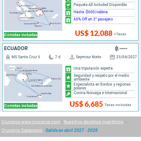
Paquete All Included Disponible
Hasta -$600/cabina
60% Off en 2° pasajero
US$ 12,088
+Tasas
Comidas incluidas
ECUADOR
MS Santa Cruz II
7 d
Seymour Norte
23/04/2027
Una tripulación experta
Seguridad y respeto por el medio
ambiente
Especialista en fiordos y regiones
polares
Cocina Noruega e Internacional
US$ 6,685
Tasas incluidas
Comidas incluidas
Cruceros www.cruceros.com
Nuestros destinos marítimos
Cruceros Galapagos
Salida en abril 2027 - 2028