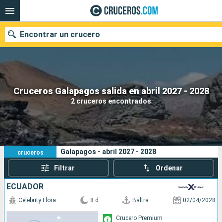
Encontrar un crucero
Nuestros destinos
Cruceros Galapagos salida en abril 2027 - 2028
2 cruceros encontrados
Fecha de salida
Puertos
Compañías
2
Sus criterios de búsqueda:
Galapagos - abril 2027 - 2028
cruceros
Buscar
Filtrar
Ordenar
ECUADOR
Celebrity Flora
8 d
Baltra
02/04/2028
Crucero Premium