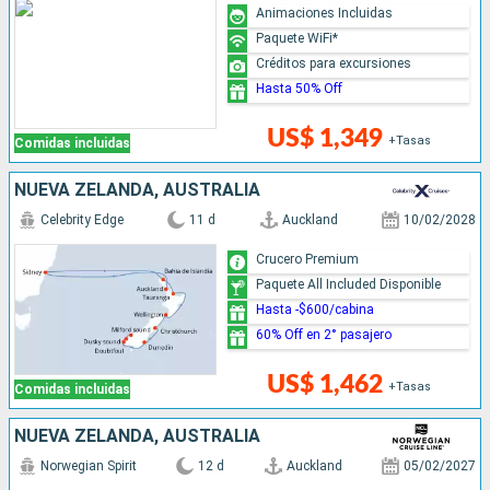
Animaciones Incluidas
Paquete WiFi*
Créditos para excursiones
Hasta 50% Off
US$ 1,349
+Tasas
Comidas incluidas
NUEVA ZELANDA, AUSTRALIA
Celebrity Edge
11 d
Auckland
10/02/2028
Crucero Premium
Paquete All Included Disponible
Hasta -$600/cabina
60% Off en 2° pasajero
US$ 1,462
+Tasas
Comidas incluidas
NUEVA ZELANDA, AUSTRALIA
Norwegian Spirit
12 d
Auckland
05/02/2027