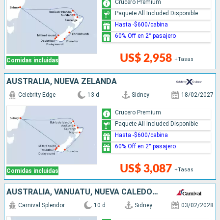
Crucero Premium
Paquete All Included Disponible
Hasta -$600/cabina
60% Off en 2° pasajero
US$ 2,958
+Tasas
Comidas incluidas
AUSTRALIA, NUEVA ZELANDA
Celebrity Edge
13 d
Sidney
18/02/2027
Crucero Premium
Paquete All Included Disponible
Hasta -$600/cabina
60% Off en 2° pasajero
US$ 3,087
+Tasas
Comidas incluidas
AUSTRALIA, VANUATU, NUEVA CALEDONIA
Carnival Splendor
10 d
Sidney
03/02/2028