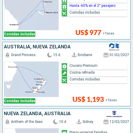
Hasta -60% en el 2° pasajero
Comidas incluidas
US$ 977
+Tasas
Comidas incluidas
AUSTRALIA, NUEVA ZELANDA
Grand Princess
15 d
Brisbane
01/02/2027
Crucero Premium
Cocina refinada
Comidas incluidas
US$ 1,193
+Tasas
Comidas incluidas
NUEVA ZELANDA, AUSTRALIA
Anthem of the Seas
10 d
Sidney
12/02/2027
Precio especial familias