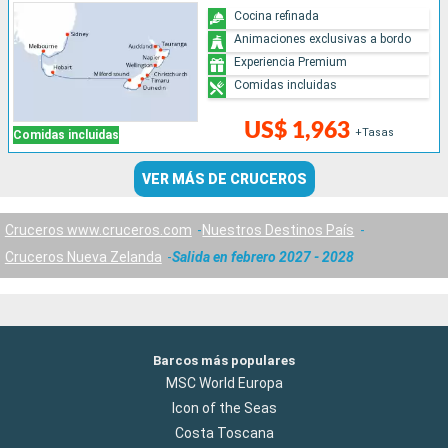
Cocina refinada
Animaciones exclusivas a bordo
Experiencia Premium
Comidas incluidas
US$ 1,963
+Tasas
Comidas incluidas
VER MÁS DE CRUCEROS
Cruceros www.cruceros.com
Nuestros Destinos País
Cruceros Nueva Zelanda
Salida en febrero 2027 - 2028
Barcos más populares
MSC World Europa
Icon of the Seas
Costa Toscana