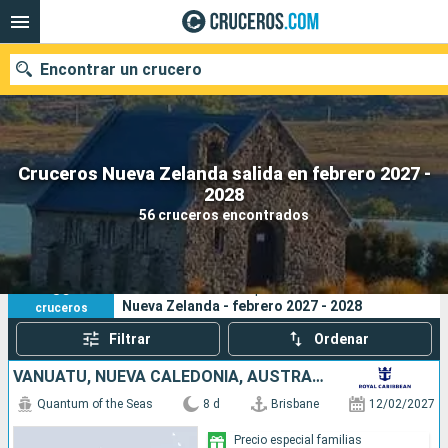
Encontrar un crucero
Cruceros Nueva Zelanda salida en febrero 2027 -
Nuestros destinos
2028
56 cruceros encontrados
Fecha de salida
Puertos
Compañías
56
Sus criterios de búsqueda:
Nueva Zelanda - febrero 2027 - 2028
cruceros
Buscar
Filtrar
Ordenar
VANUATU, NUEVA CALEDONIA, AUSTRALIA
Quantum of the Seas
8 d
Brisbane
12/02/2027
Precio especial familias