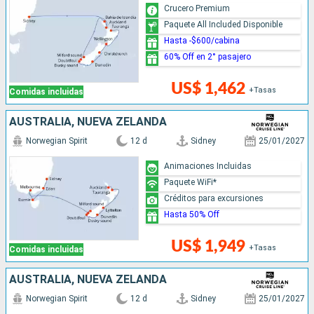
Crucero Premium
Paquete All Included Disponible
Hasta -$600/cabina
60% Off en 2° pasajero
US$ 1,462
+Tasas
Comidas incluidas
AUSTRALIA, NUEVA ZELANDA
Norwegian Spirit
12 d
Sidney
25/01/2027
Animaciones Incluidas
Paquete WiFi*
Créditos para excursiones
Hasta 50% Off
US$ 1,949
+Tasas
Comidas incluidas
AUSTRALIA, NUEVA ZELANDA
Norwegian Spirit
12 d
Sidney
25/01/2027