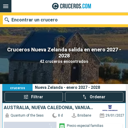
Encontrar un crucero
Cruceros Nueva Zelanda salida en enero 2027 -
Nuestros destinos
2028
42 cruceros encontrados
Fecha de salida
Puertos
Compañías
42
Sus criterios de búsqueda:
Nueva Zelanda - enero 2027 - 2028
cruceros
Buscar
Filtrar
Ordenar
AUSTRALIA, NUEVA CALEDONIA, VANUATU
Quantum of the Seas
8 d
Brisbane
29/01/2027
Precio especial familias