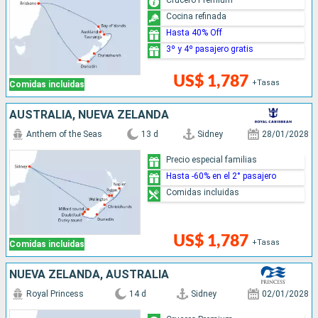
Cocina refinada
Hasta 40% Off
3º y 4º pasajero gratis
US$ 1,787
+Tasas
Comidas incluidas
AUSTRALIA, NUEVA ZELANDA
Anthem of the Seas
13 d
Sidney
28/01/2028
Precio especial familias
Hasta -60% en el 2° pasajero
Comidas incluidas
US$ 1,787
+Tasas
Comidas incluidas
NUEVA ZELANDA, AUSTRALIA
Royal Princess
14 d
Sidney
02/01/2028