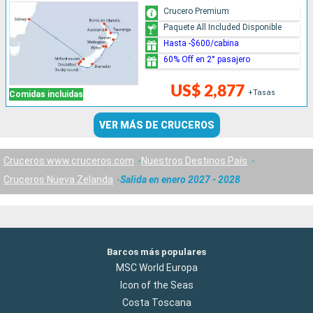
Crucero Premium
Paquete All Included Disponible
Hasta -$600/cabina
60% Off en 2° pasajero
US$ 2,877
+Tasas
Comidas incluidas
VER MÁS DE CRUCEROS
Cruceros www.cruceros.com
Nuestros Destinos País
Cruceros Nueva Zelanda
Salida en enero 2027 - 2028
Barcos más populares
MSC World Europa
Icon of the Seas
Costa Toscana