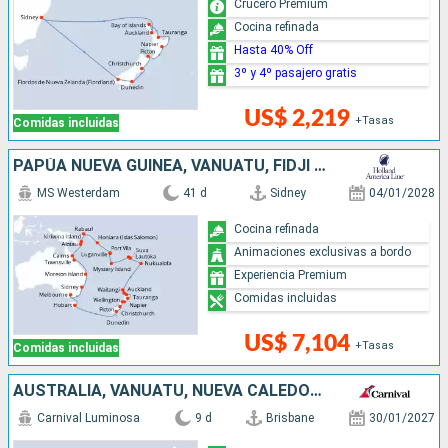
Crucero Premium
Cocina refinada
Hasta 40% Off
3º y 4º pasajero gratis
US$ 2,219
+Tasas
Comidas incluidas
PAPÚA NUEVA GUINEA, VANUATU, FIDJI (ISLAS), TONGA, NUEVA ZELANDA, AUSTRALIA
MS Westerdam
41 d
Sidney
04/01/2028
Cocina refinada
Animaciones exclusivas a bordo
Experiencia Premium
Comidas incluidas
US$ 7,104
+Tasas
Comidas incluidas
AUSTRALIA, VANUATU, NUEVA CALEDONIA
Carnival Luminosa
9 d
Brisbane
30/01/2027