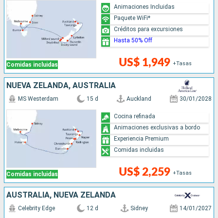
Animaciones Incluidas
Paquete WiFi*
Créditos para excursiones
Hasta 50% Off
US$ 1,949
+Tasas
Comidas incluidas
NUEVA ZELANDA, AUSTRALIA
MS Westerdam
15 d
Auckland
30/01/2028
Cocina refinada
Animaciones exclusivas a bordo
Experiencia Premium
Comidas incluidas
US$ 2,259
+Tasas
Comidas incluidas
AUSTRALIA, NUEVA ZELANDA
Celebrity Edge
12 d
Sidney
14/01/2027