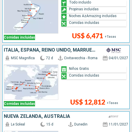
Todo incluido
Propinas incluidas
Noches AzAmazing incluidas
Comidas incluidas
US$ 6,471
+Tasas
Comidas incluidas
ITALIA, ESPAÑA, REINO UNIDO, MARRUECOS, CABO VERDE, BRASIL, ARGENTINA, ISLAS MALVINAS, CHILE, FRANCIA, ILES COOK, NUEVA ZELANDA, AUSTRALIA
MSC Magnifica
72 d
Civitavecchia - Roma
04/01/2027
Niños Gratis
Comidas incluidas
US$ 12,812
+Tasas
Comidas incluidas
NUEVA ZELANDA, AUSTRALIA
Le Soleal
15 d
Dunedin
11/01/2027