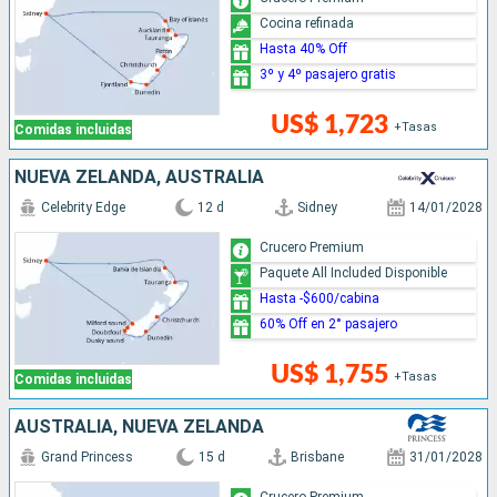
Cocina refinada
Hasta 40% Off
3º y 4º pasajero gratis
US$ 1,723
+Tasas
Comidas incluidas
NUEVA ZELANDA, AUSTRALIA
Celebrity Edge
12 d
Sidney
14/01/2028
Crucero Premium
Paquete All Included Disponible
Hasta -$600/cabina
60% Off en 2° pasajero
US$ 1,755
+Tasas
Comidas incluidas
AUSTRALIA, NUEVA ZELANDA
Grand Princess
15 d
Brisbane
31/01/2028
Crucero Premium