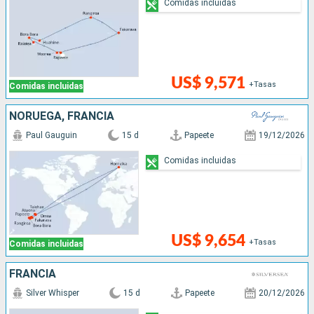
Comidas incluidas
US$ 9,571
+Tasas
Comidas incluidas
NORUEGA, FRANCIA
Paul Gauguin
15 d
Papeete
19/12/2026
Comidas incluidas
US$ 9,654
+Tasas
Comidas incluidas
FRANCIA
Silver Whisper
15 d
Papeete
20/12/2026