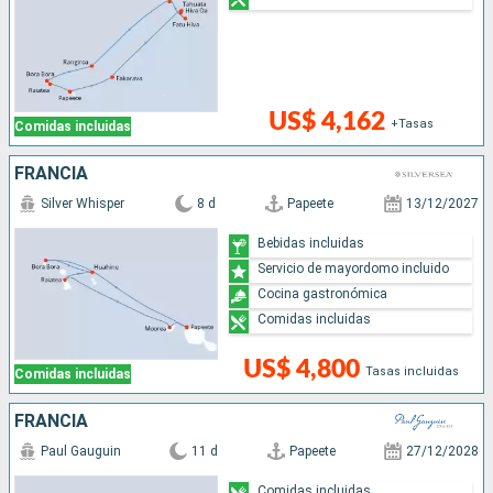
US$ 4,162
+Tasas
Comidas incluidas
FRANCIA
Silver Whisper
8 d
Papeete
13/12/2027
Bebidas incluidas
Servicio de mayordomo incluido
Cocina gastronómica
Comidas incluidas
US$ 4,800
Tasas incluidas
Comidas incluidas
FRANCIA
Paul Gauguin
11 d
Papeete
27/12/2028
Comidas incluidas