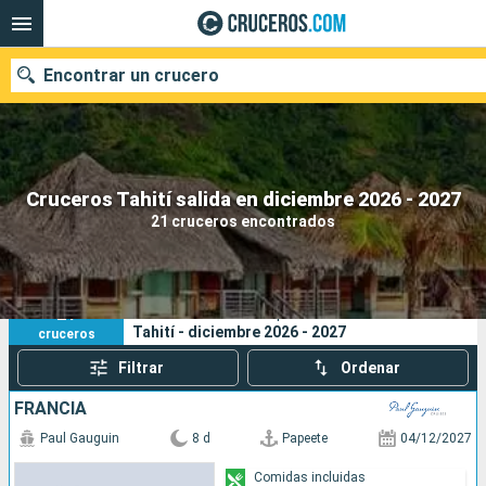
Encontrar un crucero
Nuestros destinos
Cruceros Tahití salida en diciembre 2026 - 2027
21 cruceros encontrados
Fecha de salida
Puertos
Compañías
21
Sus criterios de búsqueda:
Tahití - diciembre 2026 - 2027
cruceros
Buscar
Filtrar
Ordenar
FRANCIA
Paul Gauguin
8 d
Papeete
04/12/2027
Comidas incluidas