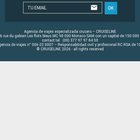
TU EMAIL
OK
Agencia de viajes especializada crucero – CRUISELINE
6 rue du gabian Les flots bleus MC 98 000 Monaco SAM con un capital de 150 000
contact tel : (00) 377 97 97 84 50
gencia de viajes n° 006 02 0007 – Responsabilidad civil y profesional RC RSA de
© CRUISELINE 2026 - all rights reserved