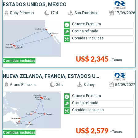
ESTADOS UNIDOS, MÉXICO
Ruby Princess
17 d
San Francisco
17/09/2026
Crucero Premium
Cocina refinada
Comidas incluidas
US$ 2,345
+Tasas
Comidas incluidas
NUEVA ZELANDA, FRANCIA, ESTADOS UNIDOS, SAMOA, FIDJI (ISLAS), AUSTRALIA
Grand Princess
36 d
Sidney
04/09/2027
Crucero Premium
Cocina refinada
Comidas incluidas
US$ 2,579
+Tasas
Comidas incluidas