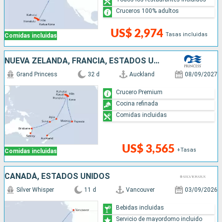
Cruceros 100% adultos
US$ 2,974
Tasas incluidas
Comidas incluidas
NUEVA ZELANDA, FRANCIA, ESTADOS UNIDOS, SAMOA, FIDJI (ISLAS), AUSTRALIA
Grand Princess
32 d
Auckland
08/09/2027
Crucero Premium
Cocina refinada
Comidas incluidas
US$ 3,565
+Tasas
Comidas incluidas
CANADÁ, ESTADOS UNIDOS
Silver Whisper
11 d
Vancouver
03/09/2026
Bebidas incluidas
Servicio de mayordomo incluido