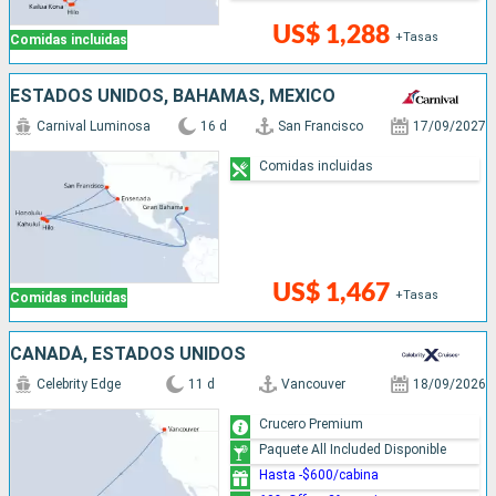
US$ 1,288
+Tasas
Comidas incluidas
ESTADOS UNIDOS, BAHAMAS, MÉXICO
Carnival Luminosa
16 d
San Francisco
17/09/2027
Comidas incluidas
US$ 1,467
+Tasas
Comidas incluidas
CANADÁ, ESTADOS UNIDOS
Celebrity Edge
11 d
Vancouver
18/09/2026
Crucero Premium
Paquete All Included Disponible
Hasta -$600/cabina