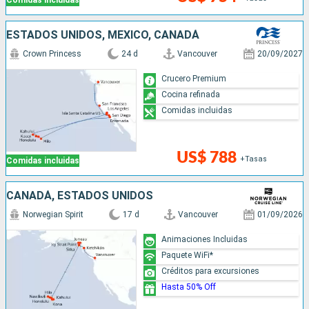
Comidas incluidas
ESTADOS UNIDOS, MÉXICO, CANADÁ
Crown Princess
24 d
Vancouver
20/09/2027
Crucero Premium
Cocina refinada
Comidas incluidas
US$ 788
+Tasas
Comidas incluidas
CANADÁ, ESTADOS UNIDOS
Norwegian Spirit
17 d
Vancouver
01/09/2026
Animaciones Incluidas
Paquete WiFi*
Créditos para excursiones
Hasta 50% Off