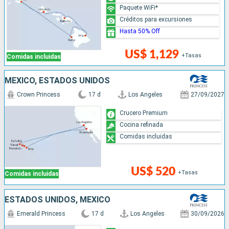
Paquete WiFi*
Créditos para excursiones
Hasta 50% Off
US$ 1,129
+Tasas
Comidas incluidas
MÉXICO, ESTADOS UNIDOS
Crown Princess
17 d
Los Angeles
27/09/2027
Crucero Premium
Cocina refinada
Comidas incluidas
US$ 520
+Tasas
Comidas incluidas
ESTADOS UNIDOS, MÉXICO
Emerald Princess
17 d
Los Angeles
30/09/2026