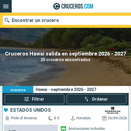
Encontrar un crucero
Nuestros destinos
Cruceros Hawai salida en septiembre 2026 - 2027
25 cruceros encontrados
Fecha de salida
Puertos
Compañías
25
Sus criterios de búsqueda:
Hawai - septiembre 2026 - 2027
cruceros
Buscar
Filtrar
Ordenar
ESTADOS UNIDOS
Pride of America
8 d
Honolulu
26/09/2026
Animaciones Incluidas