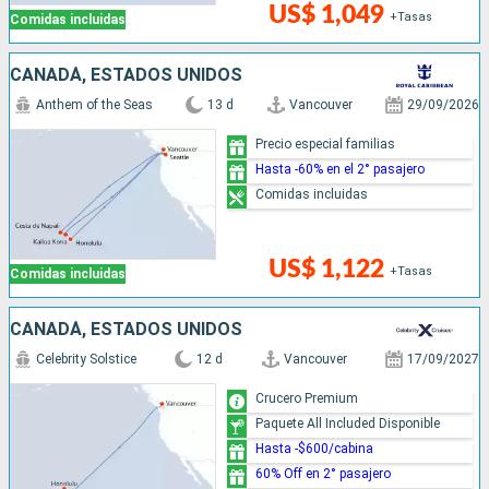
US$ 1,049
+Tasas
Comidas incluidas
CANADÁ, ESTADOS UNIDOS
Anthem of the Seas
13 d
Vancouver
29/09/2026
Precio especial familias
Hasta -60% en el 2° pasajero
Comidas incluidas
US$ 1,122
+Tasas
Comidas incluidas
CANADÁ, ESTADOS UNIDOS
Celebrity Solstice
12 d
Vancouver
17/09/2027
Crucero Premium
Paquete All Included Disponible
Hasta -$600/cabina
60% Off en 2° pasajero