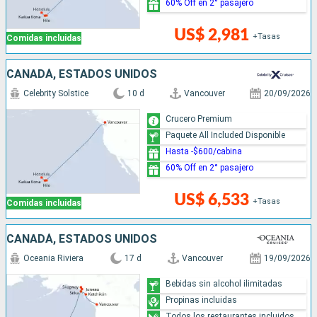
60% Off en 2° pasajero
US$ 2,981
+Tasas
Comidas incluidas
CANADÁ, ESTADOS UNIDOS
Celebrity Solstice
10 d
Vancouver
20/09/2026
Crucero Premium
Paquete All Included Disponible
Hasta -$600/cabina
60% Off en 2° pasajero
US$ 6,533
+Tasas
Comidas incluidas
CANADÁ, ESTADOS UNIDOS
Oceania Riviera
17 d
Vancouver
19/09/2026
Bebidas sin alcohol ilimitadas
Propinas incluidas
Todos los restaurantes incluidos