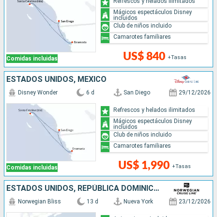
Refrescos y helados ilimitados
Mágicos espectáculos Disney
incluidos
Club de niños incluido
Camarotes familiares
US$ 840
+Tasas
Comidas incluidas
ESTADOS UNIDOS, MÉXICO
Disney Wonder
6 d
San Diego
29/12/2026
Refrescos y helados ilimitados
Mágicos espectáculos Disney
incluidos
Club de niños incluido
Camarotes familiares
US$ 1,990
+Tasas
Comidas incluidas
ESTADOS UNIDOS, REPÚBLICA DOMINICANA, PUERTO RICO, SAN MARTÍN
Norwegian Bliss
13 d
Nueva York
23/12/2026