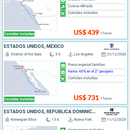
Cocina refinada
Comidas incluidas
US$ 439
+Tasas
Comidas incluidas
ESTADOS UNIDOS, MÉXICO
Ovation of the Seas
9 d
Los Angeles
21/12/2026
Precio especial familias
Hasta -60% en el 2° pasajero
Comidas incluidas
US$ 731
+Tasas
Comidas incluidas
ESTADOS UNIDOS, REPÚBLICA DOMINICANA, PUERTO RICO, SAN MARTÍN
Norwegian Bliss
13 d
Nueva York
11/12/2026
Animaciones Incluidas