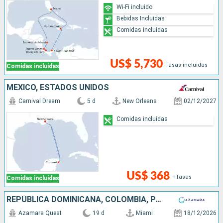
Wi-Fi incluido
Bebidas Incluidas
Comidas incluidas
US$ 5,730
Tasas incluidas
Comidas incluidas
MÉXICO, ESTADOS UNIDOS
Carnival Dream
5 d
New Orleans
02/12/2027
Comidas incluidas
US$ 368
+Tasas
Comidas incluidas
REPÚBLICA DOMINICANA, COLOMBIA, PANAMÁ, COSTA RICA, GUATEMALA, MÉXICO, ESTADOS UNIDOS
Azamara Quest
19 d
Miami
18/12/2026