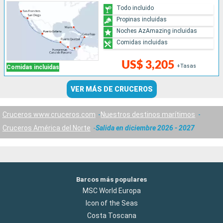
Todo incluido
Propinas incluidas
Noches AzAmazing incluidas
Comidas incluidas
US$ 3,205
+Tasas
Comidas incluidas
VER MÁS DE CRUCEROS
Cruceros www.cruceros.com
Nuestros destinos marítimos
Cruceros América del Norte
Salida en diciembre 2026 - 2027
Barcos más populares
MSC World Europa
Icon of the Seas
Costa Toscana