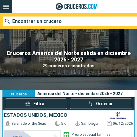
Encontrar un crucero
Cruceros América del Norte salida en diciembre
Nuestros destinos
2026 - 2027
29 cruceros encontrados
Fecha de salida
Puertos
Compañías
29
Sus criterios de búsqueda:
América del Norte - diciembre 2026 - 2027
cruceros
Buscar
Filtrar
Ordenar
ESTADOS UNIDOS, MÉXICO
Serenade of the Seas
5 d
San Diego
06/12/2026
Precio especial familias