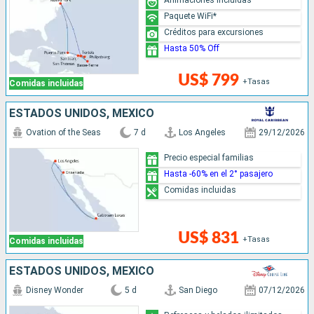
Paquete WiFi*
Créditos para excursiones
Hasta 50% Off
US$ 799
+Tasas
Comidas incluidas
ESTADOS UNIDOS, MÉXICO
Ovation of the Seas
7 d
Los Angeles
29/12/2026
Precio especial familias
Hasta -60% en el 2° pasajero
Comidas incluidas
US$ 831
+Tasas
Comidas incluidas
ESTADOS UNIDOS, MÉXICO
Disney Wonder
5 d
San Diego
07/12/2026