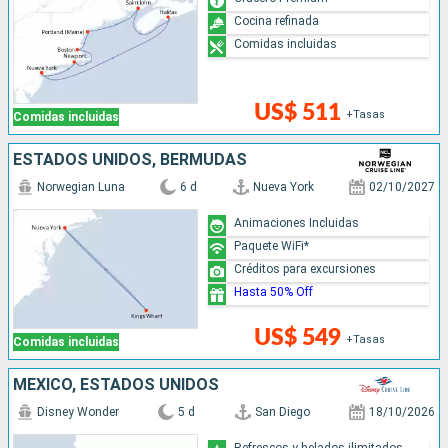
Cocina refinada
Comidas incluidas
US$ 511
+Tasas
Comidas incluidas
ESTADOS UNIDOS, BERMUDAS
Norwegian Luna
6 d
Nueva York
02/10/2027
Animaciones Incluidas
Paquete WiFi*
Créditos para excursiones
Hasta 50% Off
US$ 549
+Tasas
Comidas incluidas
MÉXICO, ESTADOS UNIDOS
Disney Wonder
5 d
San Diego
18/10/2026
Refrescos y helados ilimitados