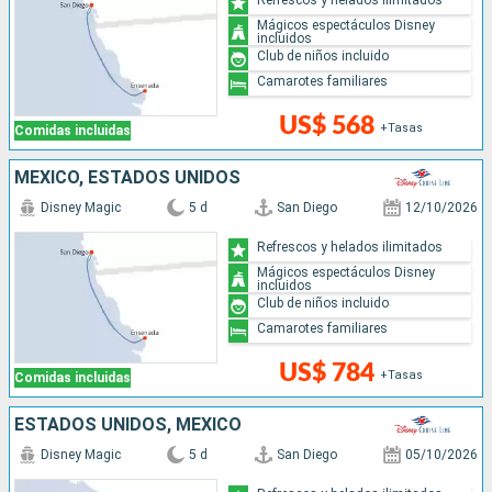
Mágicos espectáculos Disney
incluidos
Club de niños incluido
Camarotes familiares
US$ 568
+Tasas
Comidas incluidas
MÉXICO, ESTADOS UNIDOS
Disney Magic
5 d
San Diego
12/10/2026
Refrescos y helados ilimitados
Mágicos espectáculos Disney
incluidos
Club de niños incluido
Camarotes familiares
US$ 784
+Tasas
Comidas incluidas
ESTADOS UNIDOS, MÉXICO
Disney Magic
5 d
San Diego
05/10/2026