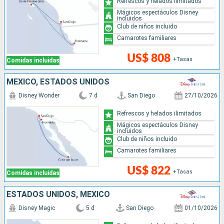
Refrescos y helados ilimitados
Mágicos espectáculos Disney
incluidos
Club de niños incluido
Camarotes familiares
US$ 808
+Tasas
Comidas incluidas
MÉXICO, ESTADOS UNIDOS
Disney Wonder
7 d
San Diego
27/10/2026
Refrescos y helados ilimitados
Mágicos espectáculos Disney
incluidos
Club de niños incluido
Camarotes familiares
US$ 822
+Tasas
Comidas incluidas
ESTADOS UNIDOS, MÉXICO
Disney Magic
5 d
San Diego
01/10/2026