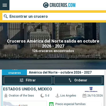
Encontrar un crucero
Cruceros América del Norte salida en octubre
Nuestros destinos
2026 - 2027
126 cruceros encontrados
Fecha de salida
Puertos
Compañías
126
Sus criterios de búsqueda:
América del Norte - octubre 2026 - 2027
cruceros
Buscar
Filtrar
Ordenar
ESTADOS UNIDOS, MÉXICO
Ovation of the Seas
5 d
Los Angeles
26/10/2026
Precio especial familias