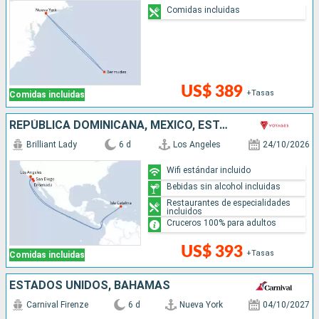
Comidas incluidas
US$ 389
+Tasas
Comidas incluidas
REPÚBLICA DOMINICANA, MÉXICO, ESTADOS UNIDOS
Brilliant Lady
6 d
Los Angeles
24/10/2026
Wifi estándar incluido
Bebidas sin alcohol incluidas
Restaurantes de especialidades
incluidos
Cruceros 100% para adultos
US$ 393
+Tasas
Comidas incluidas
ESTADOS UNIDOS, BAHAMAS
Carnival Firenze
6 d
Nueva York
04/10/2027