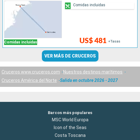
Comidas incluidas
US$ 481
+Tasas
Comidas incluidas
VER MÁS DE CRUCEROS
Cruceros www.cruceros.com
Nuestros destinos marítimos
Cruceros América del Norte
Salida en octubre 2026 - 2027
Barcos más populares
MSC World Europa
Icon of the Seas
Costa Toscana