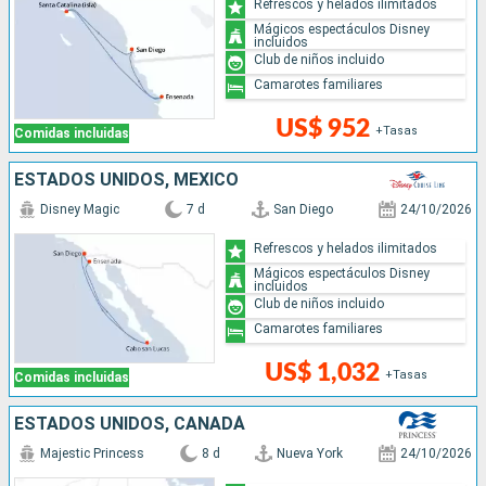
Refrescos y helados ilimitados
Mágicos espectáculos Disney
incluidos
Club de niños incluido
Camarotes familiares
US$ 952
+Tasas
Comidas incluidas
ESTADOS UNIDOS, MÉXICO
Disney Magic
7 d
San Diego
24/10/2026
Refrescos y helados ilimitados
Mágicos espectáculos Disney
incluidos
Club de niños incluido
Camarotes familiares
US$ 1,032
+Tasas
Comidas incluidas
ESTADOS UNIDOS, CANADÁ
Majestic Princess
8 d
Nueva York
24/10/2026