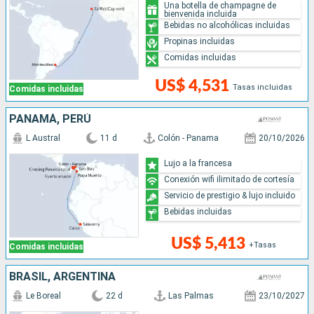
Una botella de champagne de
bienvenida incluida
Bebidas no alcohólicas incluidas
Propinas incluidas
Comidas incluidas
US$ 4,531
Tasas incluidas
Comidas incluidas
PANAMÁ, PERÚ
L Austral
11 d
Colón - Panama
20/10/2026
Lujo a la francesa
Conexión wifi ilimitado de cortesía
Servicio de prestigio & lujo incluido
Bebidas incluidas
US$ 5,413
+Tasas
Comidas incluidas
BRASIL, ARGENTINA
Le Boreal
22 d
Las Palmas
23/10/2027