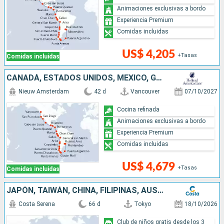
Animaciones exclusivas a bordo
Experiencia Premium
Comidas incluidas
US$ 4,205
+Tasas
Comidas incluidas
CANADÁ, ESTADOS UNIDOS, MÉXICO, GUATEMALA, COSTA RICA, ECUADOR, PERÚ, CHILE, ARGENTINA, ISLAS MALVINAS, URUGUAY
Nieuw Amsterdam
42 d
Vancouver
07/10/2027
Cocina refinada
Animaciones exclusivas a bordo
Experiencia Premium
Comidas incluidas
US$ 4,679
+Tasas
Comidas incluidas
JAPÓN, TAIWÁN, CHINA, FILIPINAS, AUSTRALIA, HAWÁI, FIJI, TONGA, POLINESIA, CHILE, ARGENTINA
Costa Serena
66 d
Tokyo
18/10/2026
Club de niños gratis desde los 3