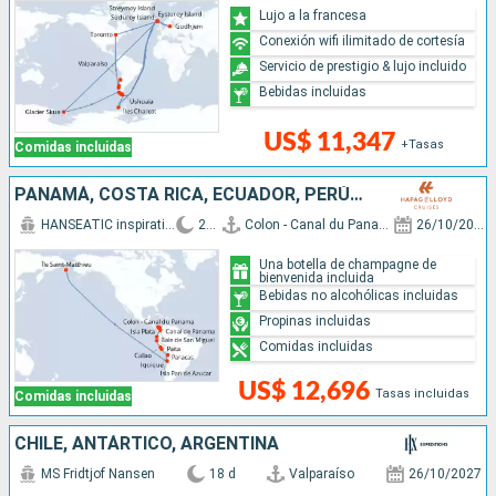
Lujo a la francesa
Conexión wifi ilimitado de cortesía
Servicio de prestigio & lujo incluido
Bebidas incluidas
US$ 11,347
+Tasas
Comidas incluidas
PANAMÁ, COSTA RICA, ECUADOR, PERÚ, CHILE, ISLANDIA
HANSEATIC inspiration
20 d
Colon - Canal du Panama
26/10/2028
Una botella de champagne de
bienvenida incluida
Bebidas no alcohólicas incluidas
Propinas incluidas
Comidas incluidas
US$ 12,696
Tasas incluidas
Comidas incluidas
CHILE, ANTÁRTICO, ARGENTINA
MS Fridtjof Nansen
18 d
Valparaíso
26/10/2027