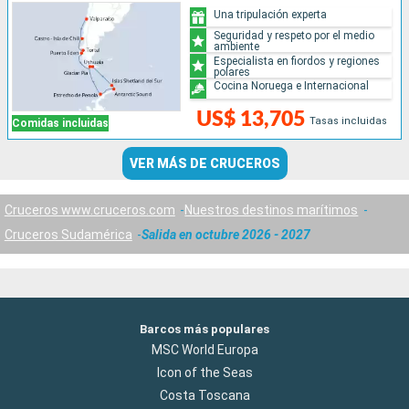
Una tripulación experta
Seguridad y respeto por el medio
ambiente
Especialista en fiordos y regiones
polares
Cocina Noruega e Internacional
US$ 13,705
Tasas incluidas
Comidas incluidas
VER MÁS DE CRUCEROS
Cruceros www.cruceros.com
Nuestros destinos marítimos
Cruceros Sudamérica
Salida en octubre 2026 - 2027
Barcos más populares
MSC World Europa
Icon of the Seas
Costa Toscana