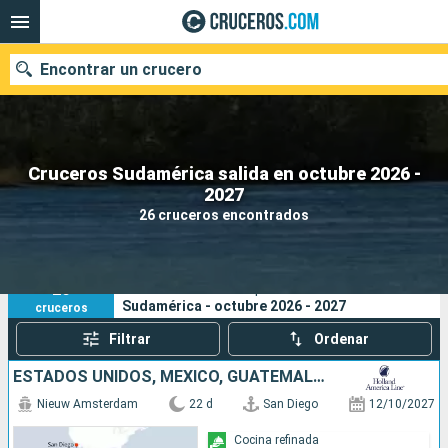
Encontrar un crucero
Cruceros Sudamérica salida en octubre 2026 -
Nuestros destinos
2027
26 cruceros encontrados
Fecha de salida
Puertos
Compañías
26
Sus criterios de búsqueda:
Sudamérica - octubre 2026 - 2027
cruceros
Buscar
Filtrar
Ordenar
ESTADOS UNIDOS, MÉXICO, GUATEMALA, COSTA RICA, ECUADOR, PERÚ, CHILE
Nieuw Amsterdam
22 d
San Diego
12/10/2027
Cocina refinada