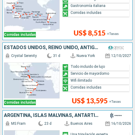
Gastronomía italiana
Comidas incluidas
US$ 8,515
+Tasas
Comidas incluidas
ESTADOS UNIDOS, REINO UNIDO, ANTIGUA Y BARBUDA, FRANCIA, PUERTO RICO, SANTA LUCIA, TRINIDAD Y TOBAGO, BRASIL, URUGUAY, ARGENTINA
Crystal Serenity
31 d
Nueva York
12/10/2027
Todo incluido de lujo
Servicio de mayordomo
Wifi ilimitado
Comidas incluidas
US$ 13,595
+Tasas
Comidas incluidas
ARGENTINA, ISLAS MALVINAS, ANTÁRTICO, REINO UNIDO, CHILE
MS Fram
23 d
Buenos Aires
16/10/2026
Una tripulación experta