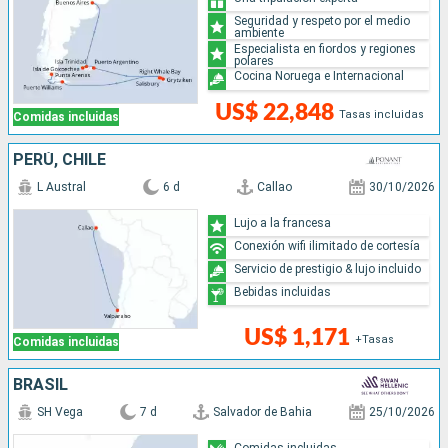
Seguridad y respeto por el medio
ambiente
Especialista en fiordos y regiones
polares
Cocina Noruega e Internacional
US$ 22,848
Tasas incluidas
Comidas incluidas
PERÚ, CHILE
L Austral
6 d
Callao
30/10/2026
Lujo a la francesa
Conexión wifi ilimitado de cortesía
Servicio de prestigio & lujo incluido
Bebidas incluidas
US$ 1,171
+Tasas
Comidas incluidas
BRASIL
SH Vega
7 d
Salvador de Bahia
25/10/2026
Comidas incluidas