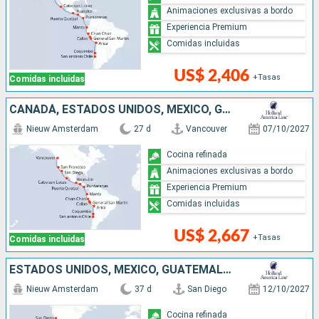
Animaciones exclusivas a bordo
Experiencia Premium
Comidas incluidas
US$ 2,406
+Tasas
Comidas incluidas
CANADÁ, ESTADOS UNIDOS, MÉXICO, GUATEMALA, COSTA RICA, ECUADOR, PERÚ, CHILE
Nieuw Amsterdam
27 d
Vancouver
07/10/2027
Cocina refinada
Animaciones exclusivas a bordo
Experiencia Premium
Comidas incluidas
US$ 2,667
+Tasas
Comidas incluidas
ESTADOS UNIDOS, MÉXICO, GUATEMALA, COSTA RICA, ECUADOR, PERÚ, CHILE, ARGENTINA, ISLAS MALVINAS, URUGUAY
Nieuw Amsterdam
37 d
San Diego
12/10/2027
Cocina refinada