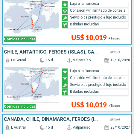
Lujo a la francesa
Conexión wifi ilimitado de cortesía
Servicio de prestigio & lujo incluido
Bebidas incluidas
US$ 10,019
+Tasas
Comidas incluidas
CHILE, ANTÁRTICO, FÉROES (ISLAS), CANADÁ, ARGENTINA, DINAMARCA
Le Boreal
15 d
Valparaíso
19/10/2028
Lujo a la francesa
Conexión wifi ilimitado de cortesía
Servicio de prestigio & lujo incluido
Bebidas incluidas
US$ 10,019
+Tasas
Comidas incluidas
CANADÁ, CHILE, DINAMARCA, FÉROES (ISLAS), ANTÁRTICO, ARGENTINA
L Austral
15 d
Valparaíso
28/10/2027