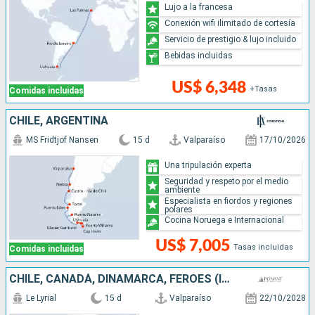
Lujo a la francesa
Conexión wifi ilimitado de cortesía
Servicio de prestigio & lujo incluido
Bebidas incluidas
US$ 6,348
+Tasas
Comidas incluidas
CHILE, ARGENTINA
MS Fridtjof Nansen
15 d
Valparaíso
17/10/2026
Una tripulación experta
Seguridad y respeto por el medio
ambiente
Especialista en fiordos y regiones
polares
Cocina Noruega e Internacional
US$ 7,005
Tasas incluidas
Comidas incluidas
CHILE, CANADÁ, DINAMARCA, FÉROES (ISLAS), ANTÁRTICO, ARGENTINA
Le Lyrial
15 d
Valparaíso
22/10/2028