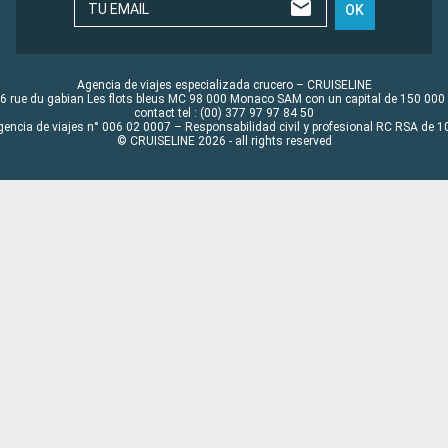
TU EMAIL
OK
Agencia de viajes especializada crucero – CRUISELINE
6 rue du gabian Les flots bleus MC 98 000 Monaco SAM con un capital de 150 000
contact tel : (00) 377 97 97 84 50
gencia de viajes n° 006 02 0007 – Responsabilidad civil y profesional RC RSA de
© CRUISELINE 2026 - all rights reserved