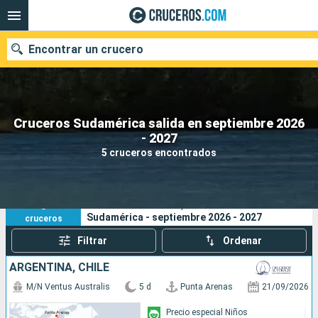
Encontrar un crucero
Cruceros Sudamérica salida en septiembre 2026
Nuestros destinos
- 2027
5 cruceros encontrados
Fecha de salida
Puertos
Compañías
5
Sus criterios de búsqueda:
Sudamérica - septiembre 2026 - 2027
cruceros
Buscar
Filtrar
Ordenar
ARGENTINA, CHILE
M/N Ventus Australis
5 d
Punta Arenas
21/09/2026
Precio especial Niños