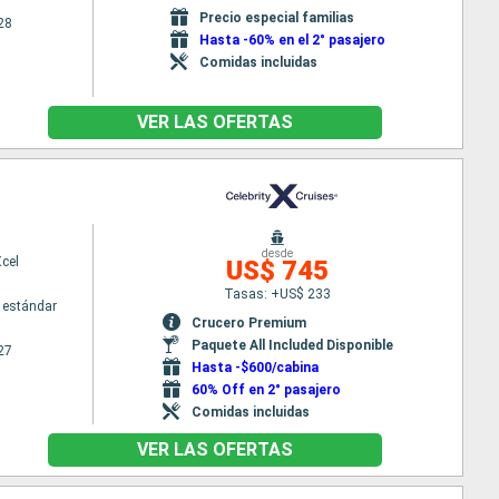
Precio especial familias
28
Hasta -60% en el 2° pasajero
Comidas incluidas
VER LAS OFERTAS
desde
Xcel
US$ 745
Tasas: +US$ 233
 estándar
Crucero Premium
Paquete All Included Disponible
27
Hasta -$600/cabina
60% Off en 2° pasajero
Comidas incluidas
VER LAS OFERTAS