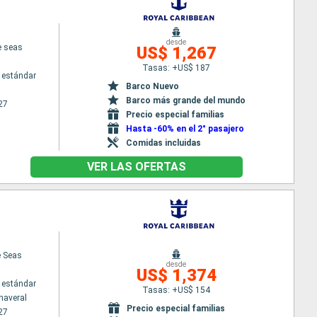
desde
e seas
US$ 1,267
Tasas: +US$ 187
 estándar
Barco Nuevo
Barco más grande del mundo
27
Precio especial familias
Hasta -60% en el 2° pasajero
Comidas incluidas
VER LAS OFERTAS
e Seas
desde
US$ 1,374
 estándar
Tasas: +US$ 154
naveral
Precio especial familias
27