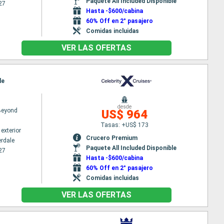
Paquete All Included Disponible
27
Hasta -$600/cabina
60% Off en 2° pasajero
Comidas incluidas
VER LAS OFERTAS
le
desde
 Beyond
US$ 964
Tasas: +US$ 173
exterior
Crucero Premium
erdale
Paquete All Included Disponible
27
Hasta -$600/cabina
60% Off en 2° pasajero
Comidas incluidas
VER LAS OFERTAS