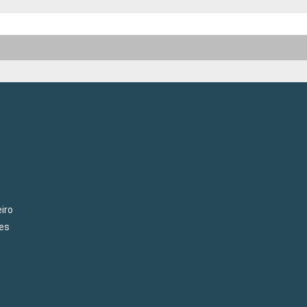
iro
es