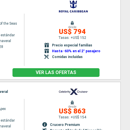
f the Seas
desde
US$ 794
 estándar
Tasas: +US$ 152
naveral
Precio especial familias
28
Hasta -60% en el 2° pasajero
Comidas incluidas
VER LAS OFERTAS
veral
desde
Apex
US$ 863
Tasas: +US$ 154
 estándar
Crucero Premium
naveral