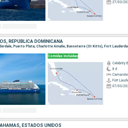
27/03/20
OS, REPÚBLICA DOMINICANA
uderdale, Puerto Plata, Charlotte Amalie, Basseterre (St Kitts), Fort Lauderda
Comidas incluidas
Celebrity
8 d
Camarote 
Fort Laud
07/03/20
BAHAMAS, ESTADOS UNIDOS