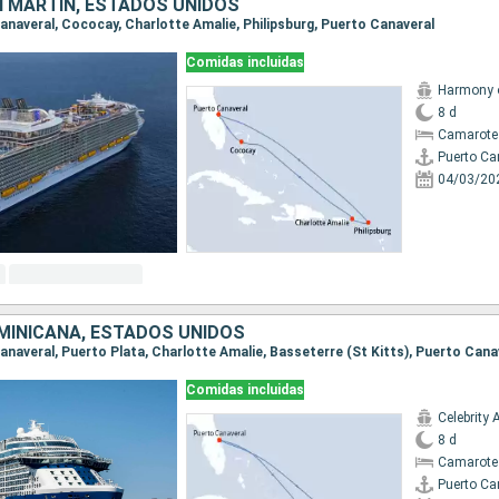
 MARTÍN, ESTADOS UNIDOS
Canaveral, Cococay, Charlotte Amalie, Philipsburg, Puerto Canaveral
Comidas incluidas
Harmony o
8 d
Camarote
Puerto Ca
04/03/20
MINICANA, ESTADOS UNIDOS
Canaveral, Puerto Plata, Charlotte Amalie, Basseterre (St Kitts), Puerto Cana
Comidas incluidas
Celebrity 
8 d
Camarote
Puerto Ca