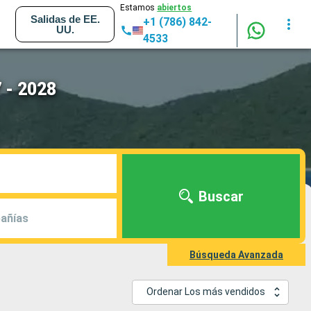
Estamos
abiertos
Salidas de EE.
+1 (786) 842-
UU.
4533
 - 2028
Buscar
añías
Búsqueda Avanzada
Ordenar Los más vendidos