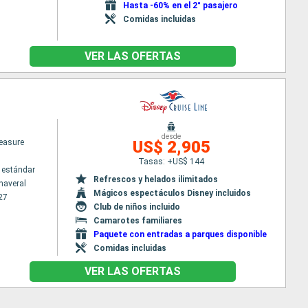
Hasta -60% en el 2° pasajero
Comidas incluidas
VER LAS OFERTAS
desde
easure
US$ 2,905
Tasas: +US$ 144
 estándar
Refrescos y helados ilimitados
naveral
Mágicos espectáculos Disney incluidos
27
Club de niños incluido
Camarotes familiares
Paquete con entradas a parques disponible
Comidas incluidas
VER LAS OFERTAS