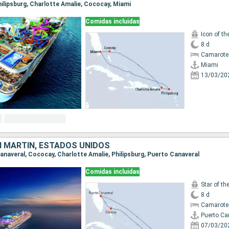
Philipsburg, Charlotte Amalie, Cococay, Miami
Comidas incluidas
Icon of th
8 d
Camarote
Miami
13/03/20
 MARTÍN, ESTADOS UNIDOS
Canaveral, Cococay, Charlotte Amalie, Philipsburg, Puerto Canaveral
Comidas incluidas
Star of th
8 d
Camarote
Puerto Ca
07/03/20