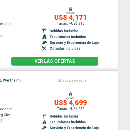
desde
US$ 4,171
Tasas: +US$ 316
exterior
Bebidas incluidas
27
Excursiones incluidas
Servicio y Experiencia de Lujo
Comidas incluidas
VER LAS OFERTAS
Itinerario : Luxembourg City, Nuremberg, Bamberg, Bernkastel-Kues, Cochem, Würzburg, Koblenz, Wertheim, Rhine Gorge, Rudesheim, Wertheim, Rhine Gorge, Lahnstein, Würzburg, Cochem, Wasserbillig, Eltmann, Nuremberg, Luxembourg City
desde
US$ 4,699
Tasas: +US$ 252
exterior
g City
Bebidas incluidas
26
Excursiones incluidas
Servicio y Experiencia de Lujo