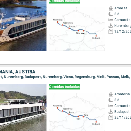
Comidas incluidas
AmaLea
8 d
Camarote 
Nurember
12/12/20
MANIA, AUSTRIA
Comidas incluidas
Amareina
8 d
Camarote 
Budapest
25/11/20