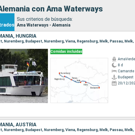
Alemania con Ama Waterways
Sus criterios de búsqueda:
trados
Ama Waterways - Alemania
MANIA, HUNGRÍA
Comidas incluidas
AmaVerde
8 d
Camarote 
Budapest
20/12/20
MANIA, AUSTRIA