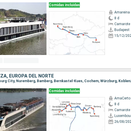
Comidas incluidas
Amareina
8 d
Camarote 
Budapest
15/12/20
IZA, EUROPA DEL NORTE
Comidas incluidas
AmaCerto
8 d
Camarote 
Luxembour
26/08/20