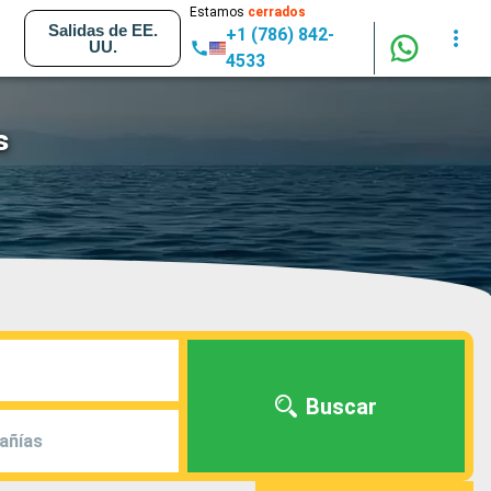
Estamos
cerrados
Salidas de EE.
+1 (786) 842-
UU.
4533
s
Buscar
añías