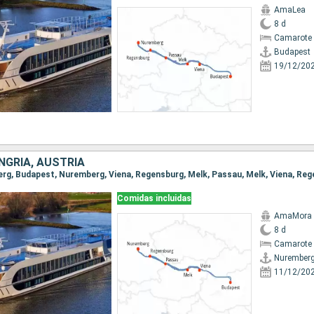
AmaLea
8 d
Camarote 
Budapest
19/12/20
NGRÍA, AUSTRIA
Comidas incluidas
AmaMora
8 d
Camarote 
Nurember
11/12/20