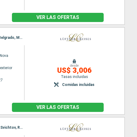
VER LAS OFERTAS
Itinerario : Bucarest, Fetesti, Hirsova, Fetesti, Chiciu, Svichtov, Nikopol, Las Puertas de Hierro, Belgrado, Mohacs, Kalocsa, Budapest, Bratislava, Viena
Nova
desde
exterior
US$ 3,006
Tasas incluidas
27
Comidas incluidas
VER LAS OFERTAS
Itinerario : Viena, Bratislava, Esztergom, Budapest, Vukovar, Belgrado, Golubac, Donji Milanovac, Svichtov, Rousse, Hirsova, Fetesti, Bucarest