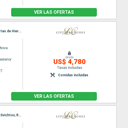
VER LAS OFERTAS
Itinerario : Bucarest, Sibiu, Brasov, Bucarest, Fetesti, Hirsova, Fetesti, Chiciu, Svichtov, Las Puertas de Hierro, Belgrado, Mohacs, Kalocsa, Budapest, Bratislava, Viena
Nova
desde
exterior
US$ 4,780
Tasas incluidas
27
Comidas incluidas
VER LAS OFERTAS
Itinerario : Viena, Bratislava, Esztergom, Budapest, Vukovar, Belgrado, Golubac, Donji Milanovac, Svichtov, Rousse, Giurgiu, Hirsova, Fetesti, Bucarest