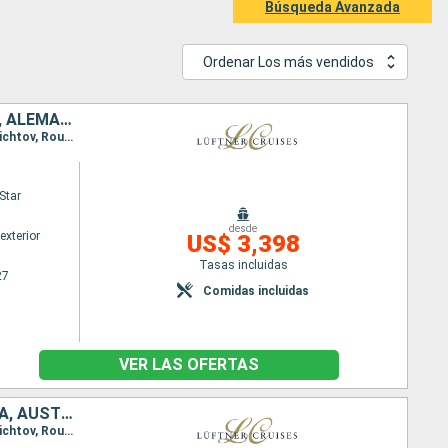
Búsqueda Avanzada
Ordenar Los más vendidos
HUNGRÍA, SERBIA, BULGARIA, RUMANIA, CROACIA, ESLOVAQUIA, AUSTRIA, ALEMANIA
Itinerario : Passau, Viena, Esztergom, Budapest, Mohacs, Belgrado, Golubac, Donji Milanovac, Svichtov, Rousse, Hirsova, Fetesti, Oltenita, Giurgiu, Vidin, Las Puertas de Hierro, Novi Sad, Vukovar, Mohacs, Kalocsa, Budapest, Bratislava, Dürnstein, Melk, Passau
Star
desde
exterior
US$ 3,398
Tasas incluidas
27
Comidas incluidas
VER LAS OFERTAS
ALEMANIA, SERBIA, BULGARIA, RUMANIA, CROACIA, HUNGRÍA, ESLOVAQUIA, AUSTRIA
Itinerario : Passau, Viena, Esztergom, Budapest, Mohacs, Belgrado, Golubac, Donji Milanovac, Svichtov, Rousse, Hirsova, Fetesti, Oltenita, Giurgiu, Vidin, Las Puertas de Hierro, Novi Sad, Vukovar, Mohacs, Kalocsa, Budapest, Bratislava, Dürnstein, Melk, Passau