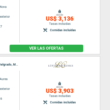
Nova
desde
exterior
US$ 3,136
Tasas incluidas
27
Comidas incluidas
VER LAS OFERTAS
Itinerario : Bucarest, Fetesti, Hirsova, Fetesti, Chiciu, Svichtov, Nikopol, Las Puertas de Hierro, Belgrado, Mohacs, Kalocsa, Budapest, Bratislava, Viena
Aurea
desde
exterior
US$ 3,903
Tasas incluidas
26
Comidas incluidas