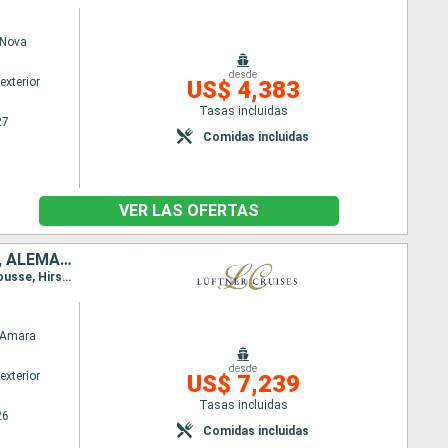
Nova
desde
exterior
US$ 4,383
Tasas incluidas
27
Comidas incluidas
VER LAS OFERTAS
SERBIA, BULGARIA, RUMANIA, CROACIA, HUNGRÍA, ESLOVAQUIA, AUSTRIA, ALEMANIA
Itinerario : Passau, Viena, Esztergom, Budapest, Belgrado, Golubac, Donji Milanovac, Svichtov, Rousse, Hirsova, Fetesti, Oltenita, Giurgiu, Vidin, Las Puertas de Hierro, Novi Sad, Vukovar, Mohacs, Kalocsa, Budapest, Bratislava, Dürnstein, Melk, Passau
 Amara
desde
exterior
US$ 7,239
Tasas incluidas
26
Comidas incluidas