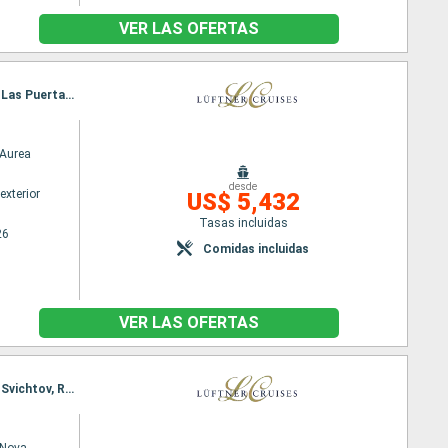
VER LAS OFERTAS
Itinerario : Bucarest, Sibiu, Brasov, Bucarest, Fetesti, Hirsova, Fetesti, Chiciu, Svichtov, Nikopol, Las Puertas de Hierro, Belgrado, Mohacs, Kalocsa, Budapest, Bratislava, Viena
Aurea
desde
exterior
US$ 5,432
Tasas incluidas
26
Comidas incluidas
VER LAS OFERTAS
Itinerario : Viena, Bratislava, Esztergom, Budapest, Vukovar, Belgrado, Golubac, Donji Milanovac, Svichtov, Rousse, Giurgiu, Hirsova, Fetesti, Bucarest, Sibiu, Brasov, Bucarest