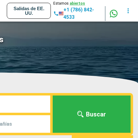
Estamos
abiertos
Salidas de EE.
+1 (786) 842-
UU.
4533
s
Buscar
añías