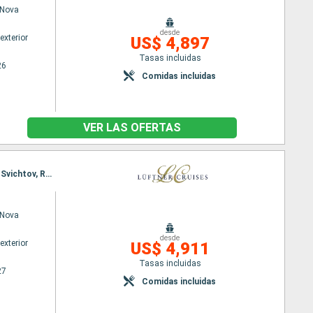
Nova
desde
exterior
US$ 4,897
Tasas incluidas
26
Comidas incluidas
VER LAS OFERTAS
Itinerario : Viena, Bratislava, Esztergom, Budapest, Vukovar, Belgrado, Golubac, Donji Milanovac, Svichtov, Rousse, Hirsova, Fetesti, Bucarest, Sibiu, Brasov, Bucarest
Nova
desde
exterior
US$ 4,911
Tasas incluidas
27
Comidas incluidas