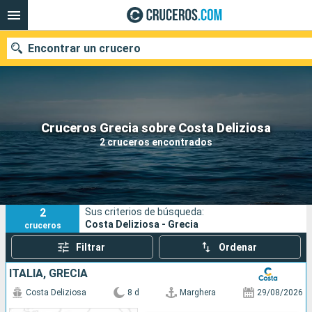
Encontrar un crucero
Nuestros destinos
Cruceros Grecia sobre Costa Deliziosa
2 cruceros encontrados
Fecha de salida
Puertos
Compañías
2
Sus criterios de búsqueda:
Buscar
Costa Deliziosa - Grecia
cruceros
Filtrar
Ordenar
ITALIA, GRECIA
Costa Deliziosa
8 d
Marghera
29/08/2026