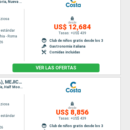
Itinerario : Civitavecchia - Roma, Savona, Marsella, Barcelona, Lisboa, Punta Delgada, Praia da vitoria, Nueva York, Port Everglade, Half Moon Cay, Cristobal, Puntarenas, Puerto Quetzal, Puerto Vallarta, Cabo san Lucas, San Diego, Los Angeles, San Francisco, Honolulu, Hilo, Papeete, Suva, Lifou, Nouméa, Sidney, Newcastle (UK), Cairns, Rabaul, Tokyo, Kobe, Nagasaki, Pusan, Keelung, Hong Kong
iziosa
desde
US$ 12,684
 estándar
Tasas: +US$ 439
chia - Roma
Club de niños gratis desde los 3
26
Gastronomía italiana
Comidas incluidas
VER LAS OFERTAS
FRANCIA, ESPAÑA, PORTUGAL, AZORES, ESTADOS UNIDOS, FLORIDA (USA), MÉJICO, ESTADOS UNITOS, HAWÁI, POLINESIA, FIJI, AUSTRALIA
Itinerario : Marsella, Barcelona, Lisboa, Punta Delgada, Praia da vitoria, Nueva York, Port Everglade, Half Moon Cay, Cristobal, Puntarenas, Puerto Quetzal, Puerto Vallarta, Cabo san Lucas, San Diego, Los Angeles, San Francisco, Honolulu, Hilo, Papeete, Suva, Lifou, Nouméa, Sidney
iziosa
desde
US$ 8,856
 estándar
Tasas: +US$ 439
Club de niños gratis desde los 3
26