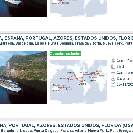
Comidas incluidas
Costa Del
66 d
Camarote
Savona
25/11/20