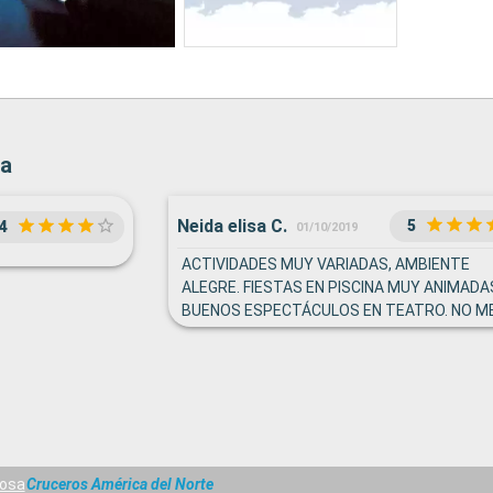
sa
Neida elisa C.
5
4
01/10/2019
ACTIVIDADES MUY VARIADAS, AMBIENTE
ALEGRE. FIESTAS EN PISCINA MUY ANIMADA
BUENOS ESPECTÁCULOS EN TEATRO. NO M
GUSTO QUE NO PUDIERON PARAR EN MYKO
POR MAL TIEMPO, PIENSO DEBIERON PARAR
OTRA ISLA Y NO MAS TIEMPO EN DUBRONIK.
CAMBIO DE TURNO EN CENA Y LA MESA
ASIGNADA NO ERA MUY CÓMODA Y ESTABA
CERCA DE LA ENTRADA
iosa
Cruceros América del Norte