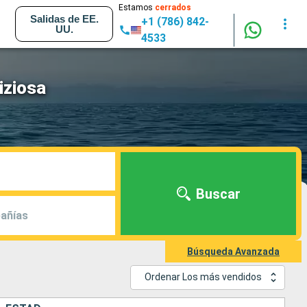
Estamos
cerrados
Salidas de EE.
+1 (786) 842-
UU.
4533
iziosa
Buscar
añías
Búsqueda Avanzada
Ordenar Los más vendidos