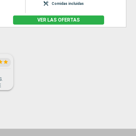
Comidas incluidas
VER LAS OFERTAS
S.
E
NOS
 EN
 PEDÍ
 MUY