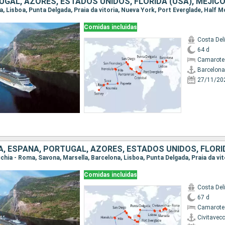
Comidas incluidas
Costa Del
64 d
Camarote
Barcelona
27/11/20
Comidas incluidas
Costa Del
67 d
Camarote
Civitavec