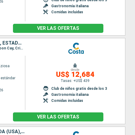
26
Gastronomía italiana
Comidas incluidas
VER LAS OFERTAS
ESPAÑA, PORTUGAL, AZORES, ESTADOS UNIDOS, FLORIDA (USA), MÉJICO, ESTADOS UNITOS, HAWÁI, POLINESIA, FIJI, AUSTRALIA, JAPÓN, COREA DEL SUR, TAIWÁN, CHINA
Itinerario : Barcelona, Lisboa, Punta Delgada, Praia da vitoria, Nueva York, Port Everglade, Half Moon Cay, Cristobal, Puntarenas, Puerto Quetzal, Puerto Vallarta, Cabo san Lucas, San Diego, Los Angeles, San Francisco, Honolulu, Hilo, Papeete, Suva, Lifou, Nouméa, Sidney, Newcastle (UK), Cairns, Rabaul, Tokyo, Kobe, Nagasaki, Pusan, Keelung, Hong Kong
iziosa
desde
US$ 12,684
 estándar
Tasas: +US$ 439
Club de niños gratis desde los 3
26
Gastronomía italiana
Comidas incluidas
VER LAS OFERTAS
ITALIA, FRANCIA, ESPAÑA, PORTUGAL, AZORES, ESTADOS UNIDOS, FLORIDA (USA), MÉJICO, ESTADOS UNITOS, HAWÁI, POLINESIA, FIJI, AUSTRALIA, JAPÓN, COREA DEL SUR