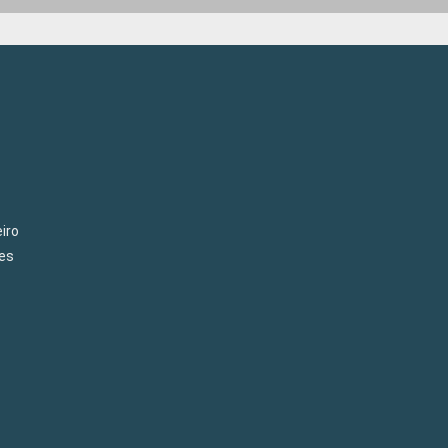
iro
es