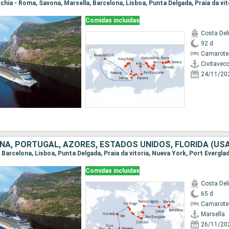
Comidas incluidas
Costa Del
92 d
Camarote
Civitavec
24/11/20
Comidas incluidas
Costa Del
65 d
Camarote
Marsella
26/11/20