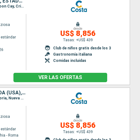
ESPAÑA, PORTUGAL, AZORES, ESTADOS UNIDOS, FLORIDA (USA), MÉJICO, ESTADOS UNITOS, HAWÁI, POLINESIA, FIJI, AUSTRALIA
Itinerario : Barcelona, Lisboa, Punta Delgada, Praia da vitoria, Nueva York, Port Everglade, Half Moon Cay, Cristobal, Puntarenas, Puerto Quetzal, Puerto Vallarta, Cabo san Lucas, San Diego, Los Angeles, San Francisco, Honolulu, Hilo, Papeete, Suva, Lifou, Nouméa, Sidney
iziosa
desde
US$ 8,856
 estándar
Tasas: +US$ 439
Club de niños gratis desde los 3
26
Gastronomía italiana
Comidas incluidas
VER LAS OFERTAS
ITALIA, FRANCIA, ESPAÑA, PORTUGAL, AZORES, ESTADOS UNIDOS, FLORIDA (USA), MÉJICO, ESTADOS UNITOS, HAWÁI, POLINESIA, FIJI, AUSTRALIA
Itinerario : Civitavecchia - Roma, Savona, Marsella, Barcelona, Lisboa, Punta Delgada, Praia da vitoria, Nueva York, Port Everglade, Half Moon Cay, Cristobal, Puntarenas, Puerto Quetzal, Puerto Vallarta, Cabo san Lucas, San Diego, Los Angeles, San Francisco, Honolulu, Hilo, Papeete, Suva, Lifou, Nouméa, Sidney
iziosa
desde
US$ 8,856
 estándar
Tasas: +US$ 439
chia - Roma
Club de niños gratis desde los 3