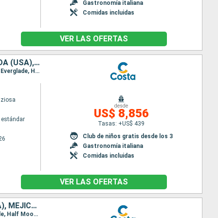
Gastronomía italiana
Comidas incluidas
VER LAS OFERTAS
ITALIA, FRANCIA, ESPAÑA, PORTUGAL, AZORES, ESTADOS UNIDOS, FLORIDA (USA), MÉJICO, ESTADOS UNITOS, HAWÁI, POLINESIA, FIJI, AUSTRALIA
Itinerario : Savona, Marsella, Barcelona, Lisboa, Punta Delgada, Praia da vitoria, Nueva York, Port Everglade, Half Moon Cay, Cristobal, Puntarenas, Puerto Quetzal, Puerto Vallarta, Cabo san Lucas, San Diego, Los Angeles, San Francisco, Honolulu, Hilo, Papeete, Suva, Lifou, Nouméa, Sidney
iziosa
desde
US$ 8,856
 estándar
Tasas: +US$ 439
Club de niños gratis desde los 3
26
Gastronomía italiana
Comidas incluidas
VER LAS OFERTAS
FRANCIA, ESPAÑA, PORTUGAL, AZORES, ESTADOS UNIDOS, FLORIDA (USA), MÉJICO, ESTADOS UNITOS, HAWÁI, POLINESIA, FIJI, AUSTRALIA, JAPÓN, COREA DEL SUR, TAIWÁN
Itinerario : Marsella, Barcelona, Lisboa, Punta Delgada, Praia da vitoria, Nueva York, Port Everglade, Half Moon Cay, Cristobal, Puntarenas, Puerto Quetzal, Puerto Vallarta, Cabo san Lucas, San Diego, Los Angeles, San Francisco, Honolulu, Hilo, Papeete, Suva, Lifou, Nouméa, Sidney, Newcastle (UK), Cairns, Rabaul, Tokyo, Kobe, Nagasaki, Pusan, Keelung, Hong Kong