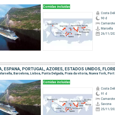
Comidas incluidas
Costa Del
90 d
Camarote
Marsella
26/11/20
Comidas incluidas
Costa Del
91 d
Camarote
Savona
25/11/20