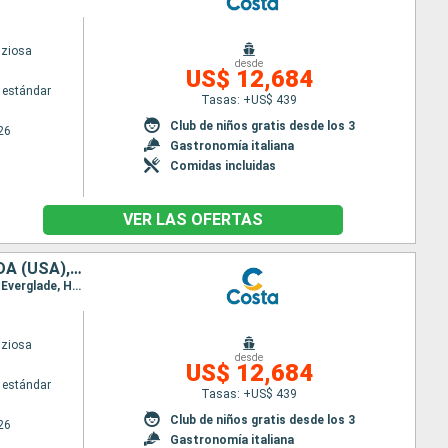
iziosa
desde
US$ 12,684
 estándar
Tasas: +US$ 439
Club de niños gratis desde los 3
26
Gastronomía italiana
Comidas incluidas
VER LAS OFERTAS
ITALIA, FRANCIA, ESPAÑA, PORTUGAL, AZORES, ESTADOS UNIDOS, FLORIDA (USA), MÉJICO, ESTADOS UNITOS, HAWÁI, POLINESIA, FIJI, AUSTRALIA, JAPÓN, COREA DEL SUR
Itinerario : Savona, Marsella, Barcelona, Lisboa, Punta Delgada, Praia da vitoria, Nueva York, Port Everglade, Half Moon Cay, Cristobal, Puntarenas, Puerto Quetzal, Puerto Vallarta, Cabo san Lucas, San Diego, Los Angeles, San Francisco, Honolulu, Hilo, Papeete, Suva, Lifou, Nouméa, Sidney, Newcastle (UK), Cairns, Rabaul, Tokyo, Kobe, Nagasaki, Pusan, Keelung, Hong Kong
iziosa
desde
US$ 12,684
 estándar
Tasas: +US$ 439
Club de niños gratis desde los 3
26
Gastronomía italiana