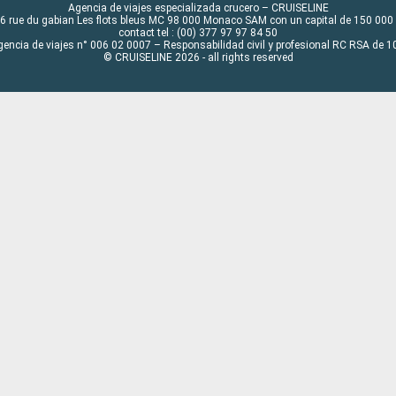
Agencia de viajes especializada crucero – CRUISELINE
6 rue du gabian Les flots bleus MC 98 000 Monaco SAM con un capital de 150 000
contact tel : (00) 377 97 97 84 50
gencia de viajes n° 006 02 0007 – Responsabilidad civil y profesional RC RSA de
© CRUISELINE 2026 - all rights reserved