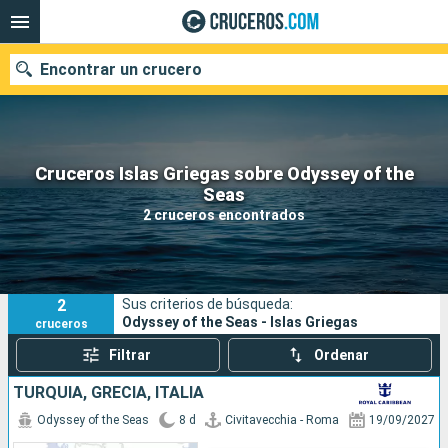
Encontrar un crucero
Cruceros Islas Griegas sobre Odyssey of the
Nuestros destinos
Seas
2 cruceros encontrados
Fecha de salida
Puertos
Compañías
2
Sus criterios de búsqueda:
Buscar
Odyssey of the Seas - Islas Griegas
cruceros
Filtrar
Ordenar
TURQUÍA, GRECIA, ITALIA
Odyssey of the Seas
8 d
Civitavecchia - Roma
19/09/2027