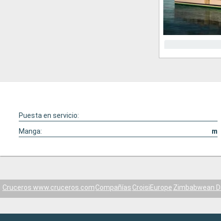
Puesta en servicio:
Manga:
m
Cruceros www.cruceros.com
Compañías
CroisiEurope
Zimbabwean 