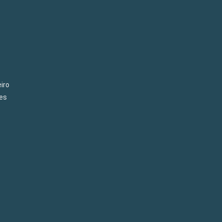
iro
es