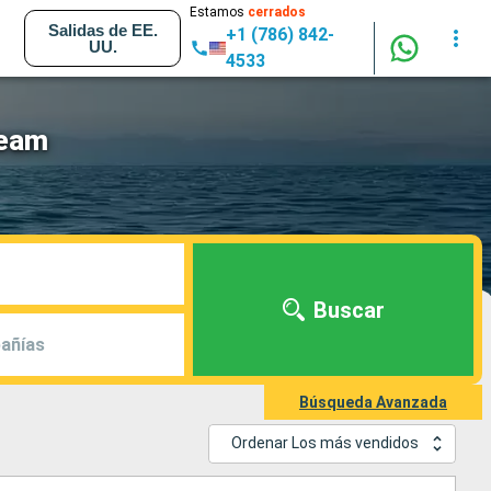
Estamos
cerrados
Salidas de EE.
+1 (786) 842-
UU.
4533
ream
Buscar
añías
Búsqueda Avanzada
Ordenar Los más vendidos