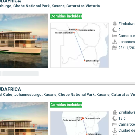
UDAFRICA
esburgo, Chobe National Park, Kasane, Cataratas Victoria
Comidas incluidas
Zimbabwe
9 d
Camarote 
Johannes
28/11/20
UDAFRICA
 del Cabo, Johannesburgo, Kasane, Chobe National Park, Kasane, Cataratas Vi
Comidas incluidas
Zimbabwe
13 d
Camarote 
Ciudad de