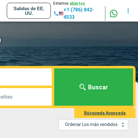
Estamos
abiertos
Salidas de EE.
+1 (786) 842-
UU.
4533
n
Buscar
añías
Búsqueda Avanzada
Ordenar Los más vendidos