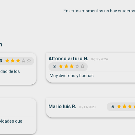
En estos momentos no hay cruceros 
n
Alfonso arturo N.
07/06/2024
3
3
idad de los
Muy diversas y buenas
Mario luis R.
5
06/11/2023
ividades que