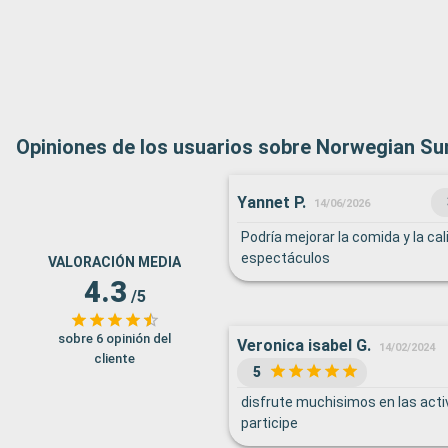
Opiniones de los usuarios sobre Norwegian Su
Yannet P.
14/06/2026
Podría mejorar la comida y la cal
espectáculos
VALORACIÓN MEDIA
4.3
/5
sobre 6 opinión del
Veronica isabel G.
14/02/2024
cliente
5
disfrute muchisimos en las act
participe