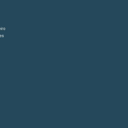
iro
es