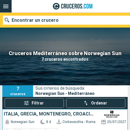
Encontrar un crucero
Nuestros destinos
Cruceros Mediterráneo sobre Norwegian Sun
7 cruceros encontrados
Fecha de salida
Puertos
Compañías
7
Sus criterios de búsqueda:
Buscar
Norwegian Sun - Mediterráneo
cruceros
Filtrar
Ordenar
ITALIA, GRECIA, MONTENEGRO, CROACIA, ESLOVENIA
Norwegian Sun
8 d
Civitavecchia - Roma
25/07/2027