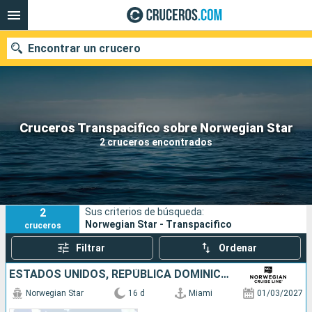
Encontrar un crucero
Nuestros destinos
Cruceros Transpacifico sobre Norwegian Star
2 cruceros encontrados
Fecha de salida
Puertos
Compañías
2
Sus criterios de búsqueda:
Buscar
Norwegian Star - Transpacifico
cruceros
Filtrar
Ordenar
ESTADOS UNIDOS, REPÚBLICA DOMINICANA, PUERTO RICO, PORTUGAL, ESPAÑA
Norwegian Star
16 d
Miami
01/03/2027