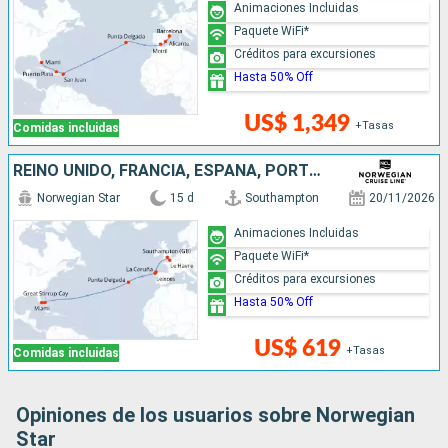
Animaciones Incluidas
Paquete WiFi*
Créditos para excursiones
Hasta 50% Off
US$ 1,349
+Tasas
Comidas incluidas
REINO UNIDO, FRANCIA, ESPAÑA, PORTUGAL, BAHAMAS, ESTADOS UNIDOS
Norwegian Star
15 d
Southampton
20/11/2026
Animaciones Incluidas
Paquete WiFi*
Créditos para excursiones
Hasta 50% Off
US$ 619
+Tasas
Comidas incluidas
Opiniones de los usuarios sobre Norwegian
Star