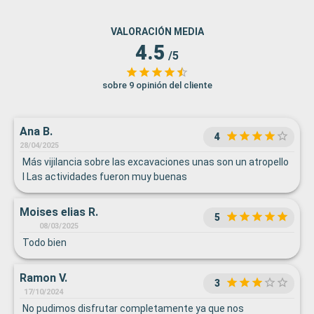
VALORACIÓN MEDIA
4.5
/5
sobre 9 opinión del cliente
Ana B.
4
28/04/2025
Más vijilancia sobre las excavaciones unas son un atropello
l Las actividades fueron muy buenas
Moises elias R.
5
08/03/2025
Todo bien
Ramon V.
3
17/10/2024
No pudimos disfrutar completamente ya que nos