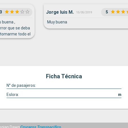
Jorge luis M.
3
5
15/05/2019
s buena ,
Muy buena
error que se deba
o tomarme todo el
 una botella de
l camarote , hay
 incomprensible
amente una
ra toda la
o funcionaba
Ficha Técnica
aba Al preguntar
 siempre funciona
N° de pasajeros:
( y no poca plata
Eslora:
m
egian Dawn
Cruceros Transpacifico