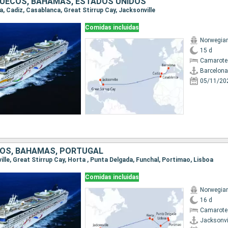
UECOS, BAHAMAS, ESTADOS UNIDOS
na, Cadiz, Casablanca, Great Stirrup Cay, Jacksonville
Comidas incluidas
Norwegia
15 d
Camarote
Barcelona
05/11/20
OS, BAHAMAS, PORTUGAL
ville, Great Stirrup Cay, Horta , Punta Delgada, Funchal, Portimao, Lisboa
Comidas incluidas
Norwegia
16 d
Camarote
Jacksonvi