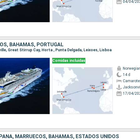
04/04/20
OS, BAHAMAS, PORTUGAL
ville, Great Stirrup Cay, Horta , Punta Delgada, Leixoes, Lisboa
Comidas incluidas
Norwegia
14 d
Camarote
Jacksonvi
17/04/20
PAÑA, MARRUECOS, BAHAMAS, ESTADOS UNIDOS