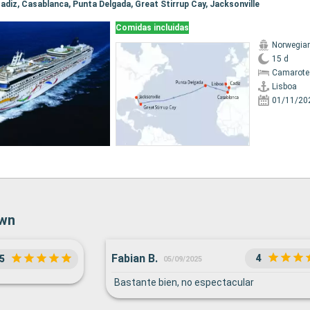
 Cadiz, Casablanca, Punta Delgada, Great Stirrup Cay, Jacksonville
Comidas incluidas
Norwegia
15 d
Camarote
Lisboa
01/11/20
awn
Fabian B.
4
5
05/09/2025
Bastante bien, no espectacular