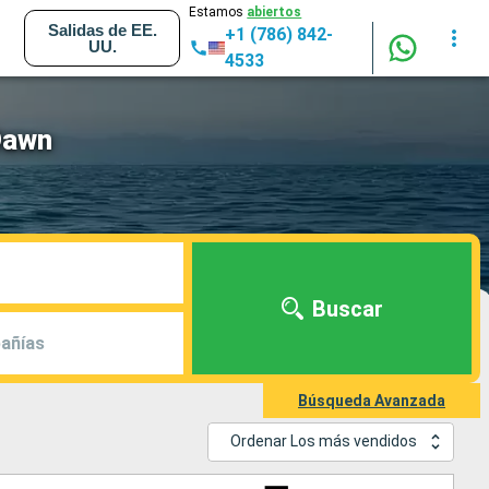
Estamos
abiertos
Salidas de EE.
+1 (786) 842-
UU.
4533
Dawn
Buscar
añías
Búsqueda Avanzada
Ordenar Los más vendidos