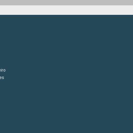
iro
es