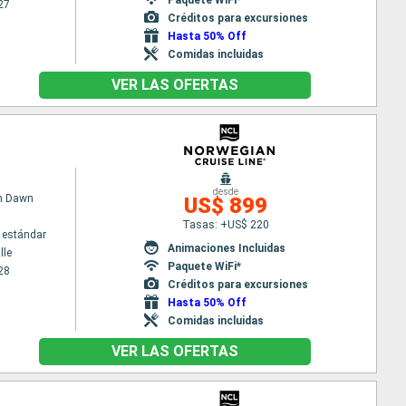
27
Créditos para excursiones
Hasta 50% Off
Comidas incluidas
VER LAS OFERTAS
desde
n Dawn
US$ 899
Tasas: +US$ 220
 estándar
Animaciones Incluidas
lle
Paquete WiFi*
28
Créditos para excursiones
Hasta 50% Off
Comidas incluidas
VER LAS OFERTAS