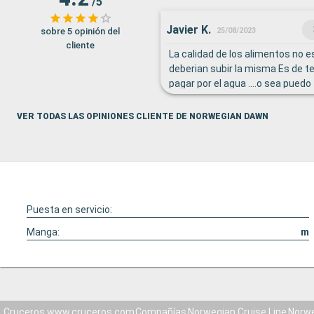
/5
Javier K.
sobre 5 opinión del
25/08/2023
cliente
La calidad de los alimentos no e
deberian subir la misma Es de t
pagar por el agua ....o sea pued
alchol que quiera , pero si quiero
agua para tomar a la noche en e
VER TODAS LAS OPINIONES CLIENTE DE NORWEGIAN DAWN
que pagarlo ...sencillamente es
La calidad de Internet es basic
estafa ....page por el servicio pa
semana ( caro por cierto ) , per
lento o directamente no funcion
en el bardo la respuesta fue "si
Puesta en servicio:
mal " Se supone que si uno paga 
) , el servicio deberia ser acorde
Manga:
m
Cruceros www.cruceros.com
Compañías
Norwegian Cruise Line
Norw