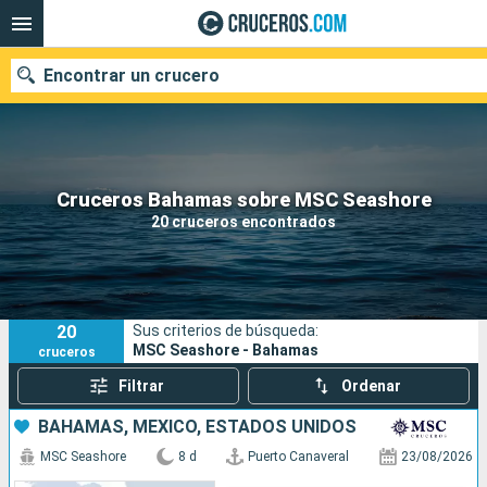
Encontrar un crucero
Nuestros destinos
Cruceros Bahamas sobre MSC Seashore
20 cruceros encontrados
Fecha de salida
Puertos
Compañías
20
Sus criterios de búsqueda:
Buscar
MSC Seashore - Bahamas
cruceros
Filtrar
Ordenar
BAHAMAS, MÉXICO, ESTADOS UNIDOS
MSC Seashore
8 d
Puerto Canaveral
23/08/2026