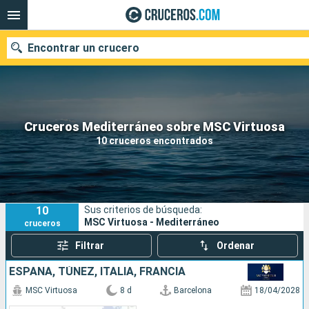
Encontrar un crucero
Nuestros destinos
Cruceros Mediterráneo sobre MSC Virtuosa
10 cruceros encontrados
Fecha de salida
Puertos
Compañías
10
Sus criterios de búsqueda:
Buscar
MSC Virtuosa - Mediterráneo
cruceros
Filtrar
Ordenar
ESPAÑA, TÚNEZ, ITALIA, FRANCIA
MSC Virtuosa
8 d
Barcelona
18/04/2028