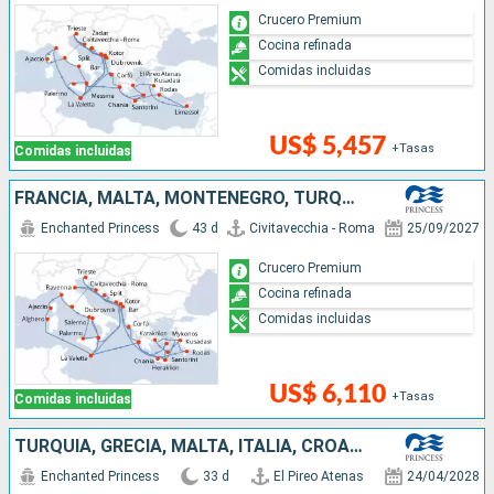
Crucero Premium
Cocina refinada
Comidas incluidas
US$ 5,457
+Tasas
Comidas incluidas
FRANCIA, MALTA, MONTENEGRO, TURQUÍA, GRECIA, CROACIA, ITALIA
Enchanted Princess
43 d
Civitavecchia - Roma
25/09/2027
Crucero Premium
Cocina refinada
Comidas incluidas
US$ 6,110
+Tasas
Comidas incluidas
TURQUÍA, GRECIA, MALTA, ITALIA, CROACIA, MONTENEGRO
Enchanted Princess
33 d
El Pireo Atenas
24/04/2028