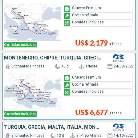
Crucero Premium
Cocina refinada
Comidas incluidas
US$ 2,179
+Tasas
Comidas incluidas
MONTENEGRO, CHIPRE, TURQUÍA, GRECIA, CROACIA, ITALIA, FRANCIA, MALTA
Enchanted Princess
43 d
Trieste
24/08/2027
Crucero Premium
Cocina refinada
Comidas incluidas
US$ 6,677
+Tasas
Comidas incluidas
TURQUÍA, GRECIA, MALTA, ITALIA, MONTENEGRO, CROACIA
Enchanted Princess
13 d
El Pireo Atenas
14/10/2027