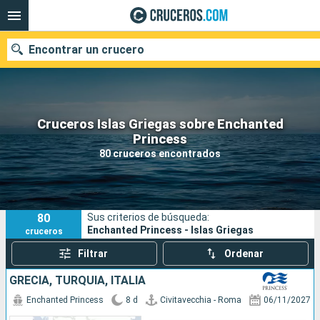
Encontrar un crucero
Cruceros Islas Griegas sobre Enchanted
Nuestros destinos
Princess
80 cruceros encontrados
Fecha de salida
Puertos
Compañías
80
Sus criterios de búsqueda:
Buscar
Enchanted Princess - Islas Griegas
cruceros
Filtrar
Ordenar
GRECIA, TURQUÍA, ITALIA
Enchanted Princess
8 d
Civitavecchia - Roma
06/11/2027